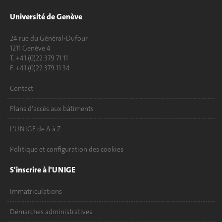
Université de Genève
24 rue du Général-Dufour
1211 Genève 4
T. +41 (0)22 379 71 11
F. +41 (0)22 379 11 34
Contact
Plans d'accès aux bâtiments
L'UNIGE de A à Z
Politique et configuration des cookies
S'inscrire à l'UNIGE
Immatriculations
Démarches administratives