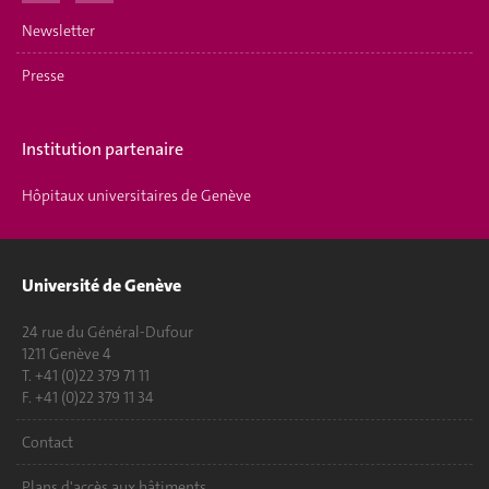
Newsletter
Presse
Institution partenaire
Hôpitaux universitaires de Genève
Université de Genève
24 rue du Général-Dufour
1211 Genève 4
T. +41 (0)22 379 71 11
F. +41 (0)22 379 11 34
Contact
Plans d'accès aux bâtiments