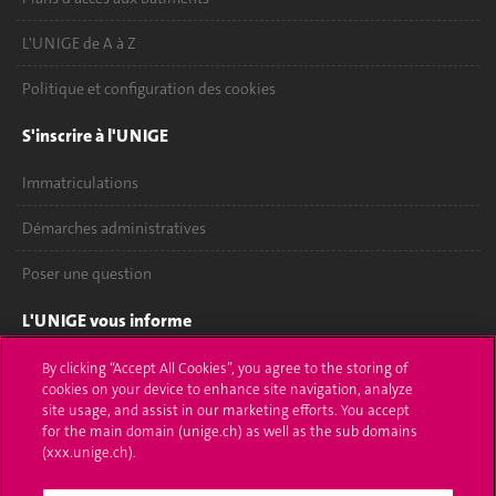
L'UNIGE de A à Z
Politique et configuration des cookies
S'inscrire à l'UNIGE
Immatriculations
Démarches administratives
Poser une question
L'UNIGE vous informe
UNIGE Mobile
By clicking “Accept All Cookies”, you agree to the storing of
cookies on your device to enhance site navigation, analyze
site usage, and assist in our marketing efforts. You accept
Médias
for the main domain (unige.ch) as well as the sub domains
(xxx.unige.ch).
Offres d'emploi