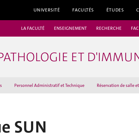
UNIVERSITÉ
FACULTÉS
ÉTUDES
LA FACULTÉ
ENSEIGNEMENT
RECHERCHE
FAC
PATHOLOGIE ET D'IMMU
s
Personnel Administratif et Technique
Réservation de salle 
ue SUN