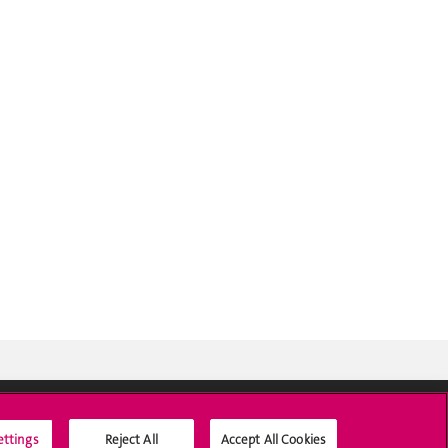
ettings
Reject All
Accept All Cookies
Médias sociaux UNIGE