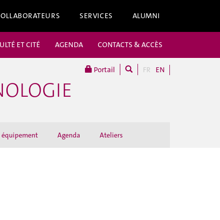
COLLABORATEURS
SERVICES
ALUMNI
ULTÉ ET CITÉ
AGENDA
CONTACTS & ACCÈS
Portail
FR
EN
NOLOGIE
et équipement
Agenda
Ateliers