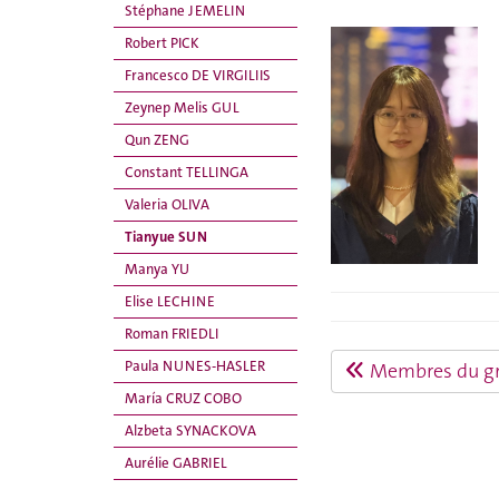
Stéphane JEMELIN
Robert PICK
Francesco DE VIRGILIIS
Zeynep Melis GUL
Qun ZENG
Constant TELLINGA
Valeria OLIVA
Tianyue SUN
Manya YU
Elise LECHINE
Roman FRIEDLI
Paula NUNES-HASLER
Membres du g
María CRUZ COBO
Alzbeta SYNACKOVA
Aurélie GABRIEL