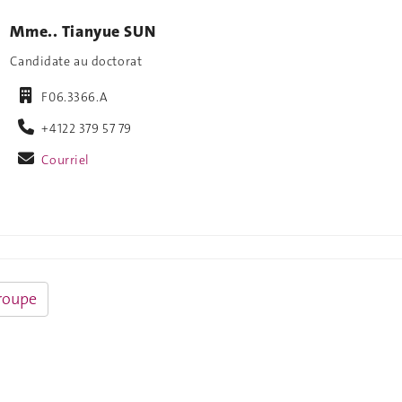
Mme.. Tianyue SUN
Candidate au doctorat
F06.3366.A
+4122 379 57 79
Courriel
roupe