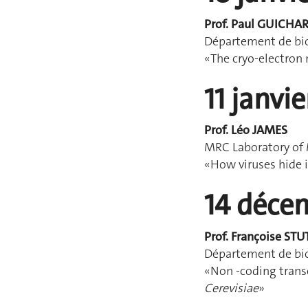
Prof. Paul GUICHA
Département de bio
«The cryo-electron
11 janvi
Prof. Léo JAMES
MRC Laboratory of 
«How viruses hide 
14 déce
Prof. Françoise STU
Département de bio
«Non -coding transc
Cerevisiae
»