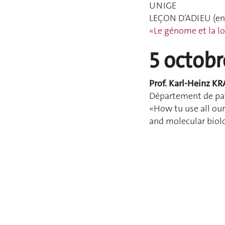
UNIGE
LEÇON D’ADIEU (en 
«Le génome et la l
5 octobr
Prof. Karl-Heinz K
Département de pa
«How tu use all o
and molecular biolo