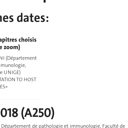
nes dates:
apitres choisis
ce zoom)
NI (Département
mmunologie,
ne UNIGE)
TATION TO HOST
ES»
2018 (A250)
,
Département de pathologie et immunologie, Faculté de