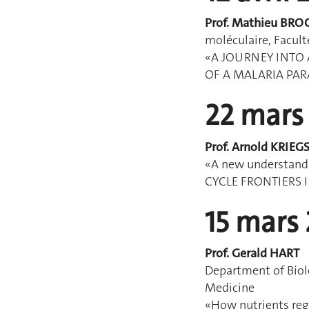
Prof. Mathieu BRO
moléculaire, Facul
«A JOURNEY INTO 
OF A MALARIA PAR
22 mars
Prof. Arnold KRIEG
«A new understandi
CYCLE FRONTIERS 
15 mars 
Prof. Gerald HART
Department of Biol
Medicine
«How nutrients reg