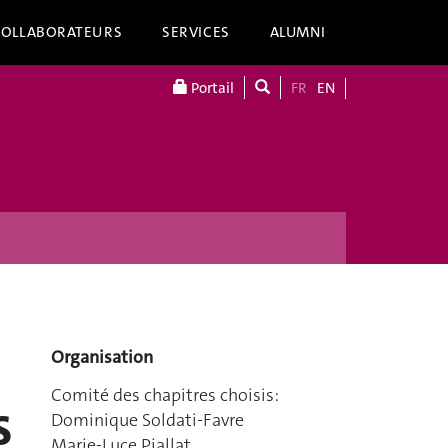
COLLABORATEURS
SERVICES
ALUMNI
Portail
FR
EN
Organisation
Comité des chapitres choisis:
s
Dominique Soldati-Favre
Marie-Luce Piallat