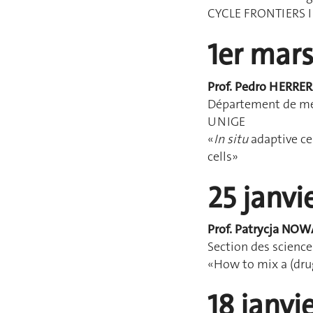
CYCLE FRONTIERS 
1er mars
Prof. Pedro HERRE
Département de mé
UNIGE
«
In situ
adaptive ce
cells»
25 janvi
Prof. Patrycja NO
Section des scienc
«How to mix a (drug
18 janvi