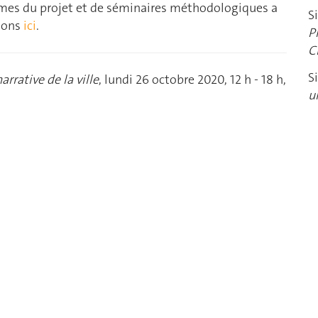
hèmes du projet et de séminaires méthodologiques a
S
tions
ici
.
P
C
S
arrative de la ville
, lundi 26 octobre 2020, 12 h - 18 h,
u