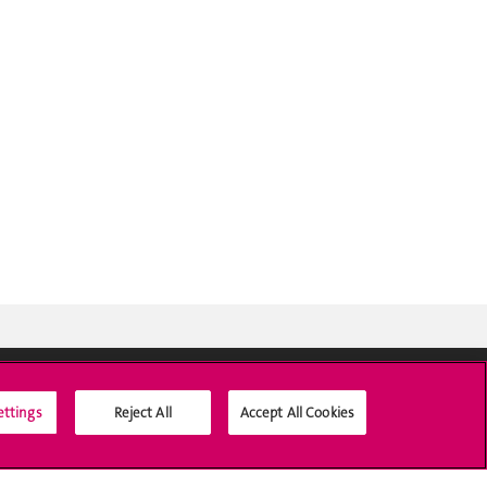
ettings
Reject All
Accept All Cookies
Médias sociaux UNIGE