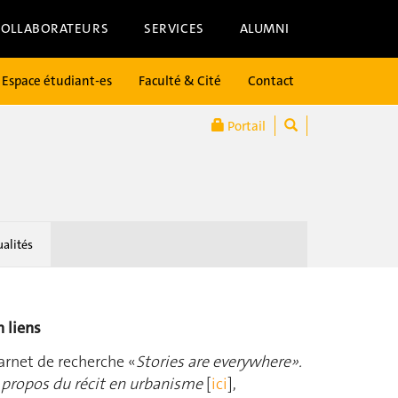
COLLABORATEURS
SERVICES
ALUMNI
Espace étudiant-es
Faculté & Cité
Contact
Portail
ualités
n liens
arnet de recherche «
Stories are everywhere».
 propos du récit en urbanisme
[
ici
],