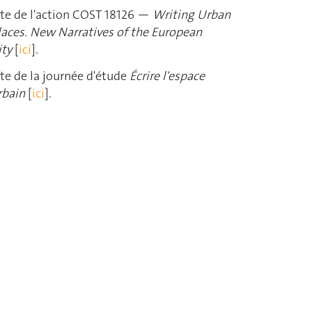
ite de l'action COST 18126 —
Writing Urban
laces. New Narratives of the European
ity
[
ici
].
ite de la journée d'étude
Écrire l'espace
rbain
[
ici
].