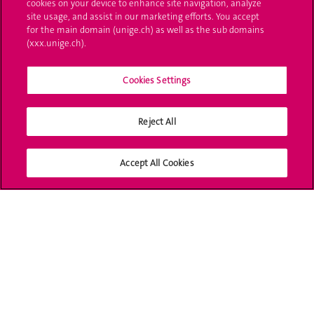
cookies on your device to enhance site navigation, analyze
site usage, and assist in our marketing efforts. You accept
UNIGE Mobile
for the main domain (unige.ch) as well as the sub domains
(xxx.unige.ch).
Médias
Cookies Settings
Offres d'emploi
Bibliothèque
Reject All
Calendrier académique
Accept All Cookies
Médias sociaux UNIGE
Accréditation