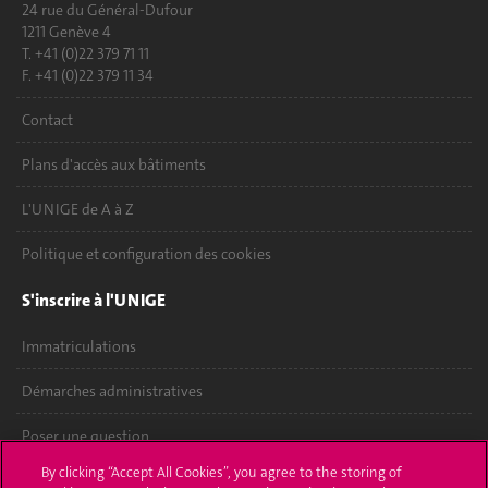
24 rue du Général-Dufour
1211 Genève 4
T. +41 (0)22 379 71 11
F. +41 (0)22 379 11 34
Contact
Plans d'accès aux bâtiments
L'UNIGE de A à Z
Politique et configuration des cookies
S'inscrire à l'UNIGE
Immatriculations
Démarches administratives
Poser une question
By clicking “Accept All Cookies”, you agree to the storing of
L'UNIGE vous informe