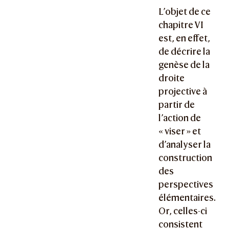
L’objet de ce
chapitre VI
est, en effet,
de décrire la
genèse de la
droite
projective à
partir de
l’action de
« viser » et
d’analyser la
construction
des
perspectives
élémentaires.
Or, celles-ci
consistent