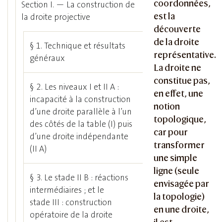
coordonnées,
Section I. — La construction de
est la
la droite projective
découverte
de la droite
§ 1. Technique et résultats
représentative.
généraux
La droite ne
constitue pas,
§ 2. Les niveaux I et II A :
en effet, une
incapacité à la construction
notion
d’une droite parallèle à l’un
topologique,
des côtés de la table (I) puis
car pour
d’une droite indépendante
transformer
(II A)
une simple
ligne (seule
§ 3. Le stade II B : réactions
envisagée par
intermédiaires ; et le
la topologie)
stade III : construction
en une droite,
opératoire de la droite