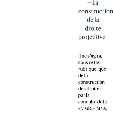
— La
constructio
de la
droite
projective
Il ne s’agira,
sous cette
rubrique, que
de la
construction
des droites
par la
conduite de la
« visée ». Mais,