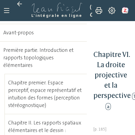
(1948)
La représen
Chapitre VI. La dr
L’intégrale en ligne
Avant-propos
Première partie. Introduction et
Chapitre VI.
rapports topologiques
La droite
élémentaires
projective
Chapitre premier. Espace
et la
perceptif, espace représentatif et
perspective
intuition des formes (perception
stéréognostique)
a
Chapitre II. Les rapports spatiaux
élémentaires et le dessin :