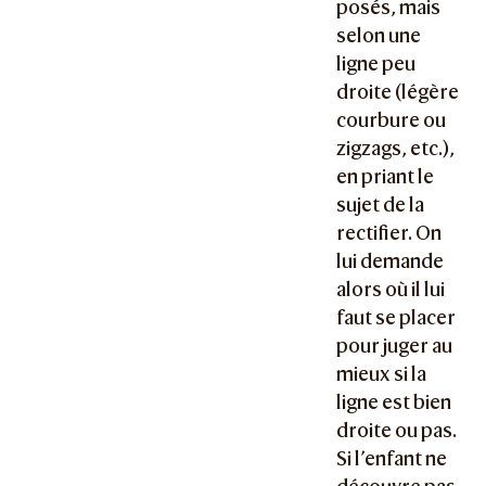
posés, mais
selon une
ligne peu
droite (légère
courbure ou
zigzags, etc.),
en priant le
sujet de la
rectifier. On
lui demande
alors où il lui
faut se placer
pour juger au
mieux si la
ligne est bien
droite ou pas.
Si l’enfant ne