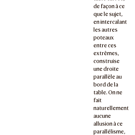
de façon à ce
que le sujet,
en intercalant
les autres
poteaux
entre ces
extrêmes,
construise
une droite
parallèle au
bord de la
table. On ne
fait
naturellement
aucune
allusion à ce
parallélisme,