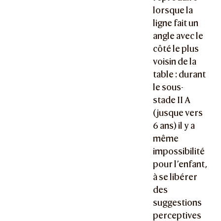
lorsque la
ligne fait un
angle avec le
côté le plus
voisin de la
table : durant
le sous-
stade II A
(jusque vers
6 ans) il y a
même
impossibilité
pour l’enfant,
à se libérer
des
suggestions
perceptives