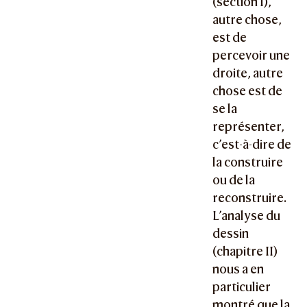
(section I),
autre chose,
est de
percevoir une
droite, autre
chose est de
se la
représenter,
c’est-à-dire de
la construire
ou de la
reconstruire.
L’analyse du
dessin
(chapitre II)
nous a en
particulier
montré que la