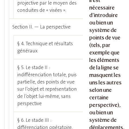
il est
projective par le moyen des
nécessaire
conduites de « visées ».
d’introduire
ou bien un
Section II. — La perspective
système de
points de vue
§ 4. Technique et résultats
(tels, par
généraux
exemple que
les éléments
§ 5. Le stade II :
de la ligne se
indifférenciation totale, puis
masquent les
partielle, des points de vue
uns les autres
sur l’objet et représentation
selon une
de l’objet lui-même, sans
certaine
perspective
perspective),
ou bien un
système de
§ 6. Le stade III :
différenciation opératoire,
déplacements,