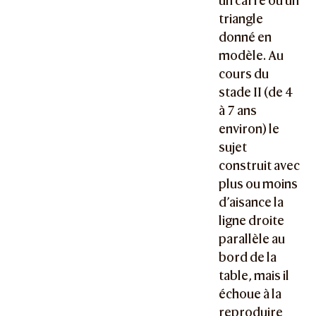
un carré ou un
triangle
donné en
modèle. Au
cours du
stade II (de 4
à 7 ans
environ) le
sujet
construit avec
plus ou moins
d’aisance la
ligne droite
parallèle au
bord de la
table, mais il
échoue à la
reproduire