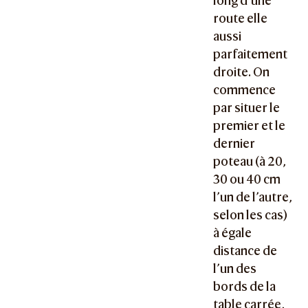
long d’une
route elle
aussi
parfaitement
droite. On
commence
par situer le
premier et le
dernier
poteau (à 20,
30 ou 40 cm
l’un de l’autre,
selon les cas)
à égale
distance de
l’un des
bords de la
table carrée,