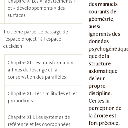
Chapitre X. Les « rabattements »
des manuels
et « développements » des
courants de
surfaces
géométrie,
aussi
Troisième partie. Le passage de
ignorants des
l’espace projectif à l’espace
données
euclidien
psychogénétiqu
que de la
Chapitre XI. Les transformations
structure
affines du losange et la
axiomatique
conservation des parallèles
de leur
propre
discipline.
Chapitre XII. Les similitudes et les
proportions
Certes la
perception de
la droite est
Chapitre XIII. Les systèmes de
fort précoce,
référence et les coordonnées :