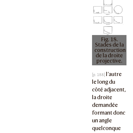
Fig. 18.
Stades de la
construction
de la droite
projective.
l’autre
le long du
côté adjacent,
la droite
demandée
formant donc
un angle
quelconque