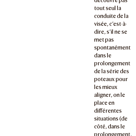
découvre pas
tout seul la
conduite de la
visée, c’est-à-
dire, s’il ne se
met pas
spontanément
dans le
prolongement
de la série des
poteaux pour
les mieux
aligner, on le
place en
différentes
situations (de
côté, dans le
prolongement,