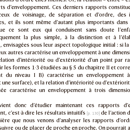
ts d’enveloppement. Ces derniers rapports constit
ceux de voisinage, de séparation et d’ordre, des in
es, et ils sont même d’autant plus importants dans 
que ce sont eux qui conduisent sans doute l’enfa
quement la plus simple, à la distinction et à l’éla
 envisagées sous leur aspect topologique initial : si la
eux autres caractérise un enveloppement à une dimensi
relation d’intériorité ou d’extériorité d’un point par 
r les formes 1-3 étudiées au § 5 du chapitre II et cor
ant du niveau I B) caractérise un enveloppement 
t une surface), et la relation d’intériorité ou d’extérior
ée caractérise un enveloppement à trois dimensio
vient donc d’étudier maintenant ces rapports d
t, c’est-à-dire les résultats intuitifs
de l’action 
re que nous venons d’analyser les rapports d’ord
suivre ou de placer de proche en proche. On pourrait a