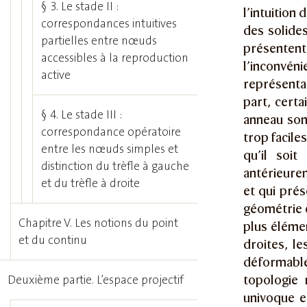
§ 3. Le stade II :
l’intuition
correspondances intuitives
des solides
partielles entre nœuds
présentent
accessibles à la reproduction
l’inconvén
active
représenta
part, certa
§ 4. Le stade III :
anneau sont
correspondance opératoire
trop facile
entre les nœuds simples et
qu’il soi
distinction du trèfle à gauche
antérieurem
et du trèfle à droite
et qui prés
géométrie e
Chapitre V. Les notions du point
plus élémen
et du continu
droites, le
déformable
topologie 
Deuxième partie. L’espace projectif
univoque e