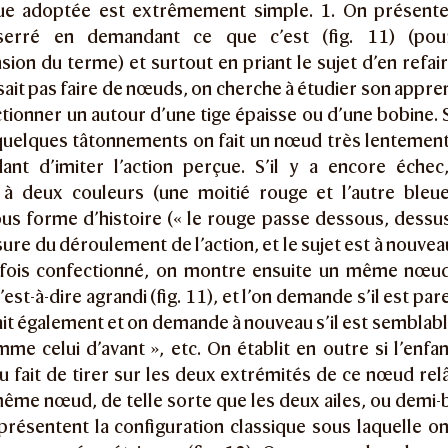
que adoptée est extrêmement simple. 1. On présent
 serré en demandant ce que c’est (fig. 11) (pou
on du terme) et surtout en priant le sujet d’en refair
 sait pas faire de nœuds, on cherche à étudier son appren
tionner un autour d’une tige épaisse ou d’une bobine. Si
quelques tâtonnements on fait un nœud très lentement
ant d’imiter l’action perçue. S’il y a encore éche
 à deux couleurs (une moitié rouge et l’autre bleue
s forme d’histoire (« le rouge passe dessous, dessus,
sure du déroulement de l’action, et le sujet est à nouveau
fois confectionné, on montre ensuite un même nœud
est-à-dire agrandi (fig. 11), et l’on demande s’il est parei
fait également et on demande à nouveau s’il est semblable
mme celui d’avant », etc. On établit en outre si l’enf
u fait de tirer sur les deux extrémités de ce nœud rel
ême nœud, de telle sorte que les deux ailes, ou demi-b
 présentent la configuration classique sous laquelle on 