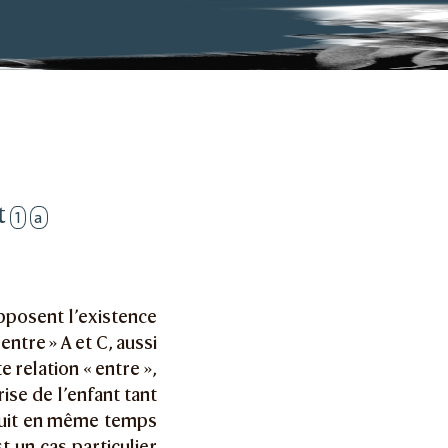
t
1
a
pposent l’existence
entre » A et C, aussi
e relation « entre »,
ise de l’enfant tant
ruit en même temps
t un cas particulier