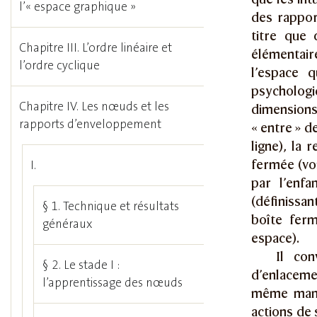
l’« espace graphique »
des rappor
titre que 
Chapitre III. L’ordre linéaire et
élémentair
l’ordre cyclique
l’espace 
psychologi
Chapitre IV. Les nœuds et les
dimensions,
rapports d’enveloppement
« entre » d
ligne), la 
fermée (voi
I.
par l’enf
(définissan
§ 1. Technique et résultats
boîte ferm
généraux
espace).
Il con
§ 2. Le stade I :
d’enlacemen
l’apprentissage des nœuds
même maniè
actions de 