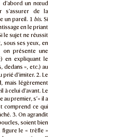
e d’abord un nœud
r s’assurer de la
e un pareil. 1
bis.
Si
tissage en le priant
 le sujet ne réussit
, sous ses yeux, en
c, on présente une
) en expliquant le
 dedans », etc.) au
 prié d’imiter. 2. Le
, mais légèrement
l à celui d’avant. Le
 au premier, s’« il a
ant comprend ce qui
âché. 3. On agrandit
oucles, soient bien
figure le « trèfle »