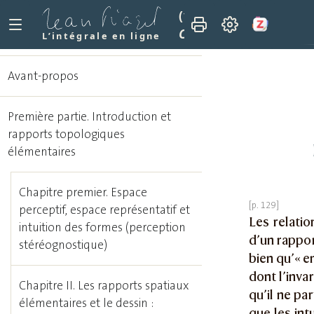
(1948)
La représentatio
Chapitre IV. Les nœuds
L’intégrale en ligne
Avant-propos
Première partie. Introduction et
rapports topologiques
élémentaires
Chapitre premier. Espace
perceptif, espace représentatif et
Les relatio
intuition des formes (perception
d’un rapport
stéréognostique)
bien qu’« e
dont l’inva
Chapitre II. Les rapports spatiaux
qu’il ne pa
élémentaires et le dessin :
que les int