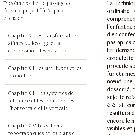
Troisième partie. Le passage de
La techni
l’espace projectif à l’espace
ordinaire
euclidien
compréhensi
l’enfant ne
d’en confec
Chapitre XI. Les transformations
pas après 
affines du losange et la
lui demand
conservation des parallèles
cordelette
procédé sou
Chapitre XII. Les similitudes et les
fur et à me
proportions
nœud une 
desserré, c’
Chapitre XIII. Les systèmes de
sujet le re
référence et les coordonnées :
été fait co
l’horizontale et la verticale
résultera d
encore le m
Chapitre XIV. Les schémas
visibles et
topographiques et les plans du