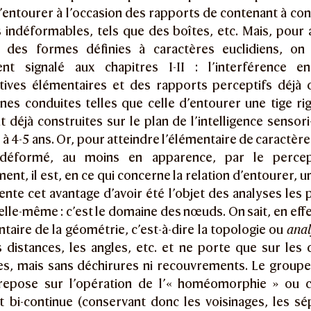
 d’entourer à l’occasion des rapports de contenant à c
 indéformables, tels que des boîtes, etc. Mais, pour a
 des formes définies à caractères euclidiens, on 
ient signalé aux chapitres I-II : l’interférence e
tives élémentaires et des rapports perceptifs déjà 
ines conduites telles que celle d’entourer une tige r
 déjà construites sur le plan de l’intelligence sensor
s à 4-5 ans. Or, pour atteindre l’élémentaire de caractèr
t déformé, au moins en apparence, par le percept
ent, il est, en ce qui concerne la relation d’entourer, 
ente cet avantage d’avoir été l’objet des analyses les
lle-même : c’est le domaine des nœuds. On sait, en effet
taire de la géométrie, c’est-à-dire la topologie ou
anal
s distances, les angles, etc. et ne porte que sur les 
s, mais sans déchirures ni recouvrements. Le groupe
repose sur l’opération de l’« homéomorphie » ou 
t bi-continue (conservant donc les voisinages, les s