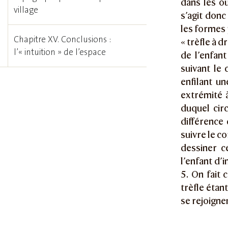
dans les o
village
s’agit donc
les formes p
Chapitre XV. Conclusions :
« trèfle à 
l’« intuition » de l’espace
de l’enfan
suivant le
enfilant u
extrémité à
duquel circ
différence 
suivre le c
dessiner c
l’enfant d’
5. On fait 
trèfle éta
se rejoignen