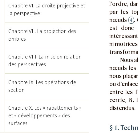
l’ordre, da
Chapitre VI. La droite projective et
par les to
la perspective
nœuds
.
4
est donc a
Chapitre VII. La projection des
intéressant
ombres
ni motrices
transformat
Chapitre VIII. La mise en relation
Nous al
des perspectives
nœuds les p
nous plaçan
Chapitre IX. Les opérations de
ou d’enlac
section
entre les 
cercle, 8,
distendus.
Chapitre X. Les « rabattements »
et « développements » des
surfaces
§ 1. Tech