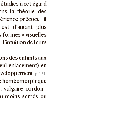
 étudiés à cet égard
ans la théorie des
rience précoce : il
 est d’autant plus
s formes » visuelles
l’intuition de leurs
ions des enfants aux
seul enlacement) en
’enveloppement
nce homéomorphique
 vulgaire cordon :
 ou moins serrés ou