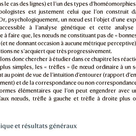
ns le cas des lignes) et l’un des types d’homéomorphies
pologistes est justement celui que l’on construit d
 Or, psychologiquement, un nœud est l’objet d’une expé
ccessible à l’analyse génétique et cette analyse
e à faire que, les nœuds ne constituant pas de « bonne
 (et ne donnant occasion à aucune métrique perceptive), 
ions ne s’acquiert que très progressivement.
lons donc chercher à étudier dans ce chapitre les réact
lus simples, les « trèfles » (le nœud ordinaire à un 
t au point de vue de l’intuition d’entourer (rapport d
ement) et de la correspondance ou non-corresponda
formes élémentaires que l’on peut engendrer avec un
 faux nœuds, trèfle à gauche et trèfle à droite plus
nique et résultats généraux