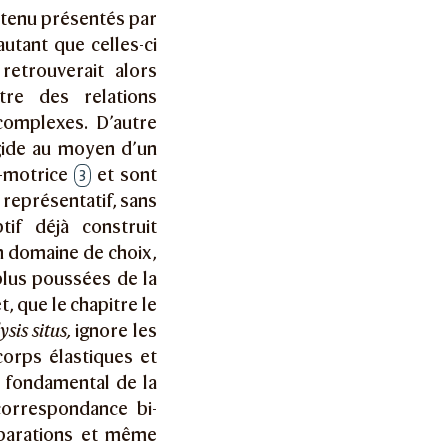
ontenu présentés par
utant que celles-ci
retrouverait alors
ntre des relations
complexes. D’autre
igide au moyen d’un
i-motrice
et sont
3
e représentatif, sans
if déjà construit
un domaine de choix,
 plus poussées de la
, que le chapitre le
ysis situs,
ignore les
corps élastiques et
 fondamental de la
correspondance bi-
éparations et même