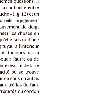
mêmes questions. Il
 la continuité entre
che » (fig. 12) et un
 pareils. Le jugement
mouvement de doigt
iser les choses en
u’elle suivra d’une
tuyau à l’intérieur
voit toujours pas la
out à l’autre ou de
intéressant de faire
acité où se trouve
ur ou sous un autre.
ux trèfles (le faux
trémités du cordon