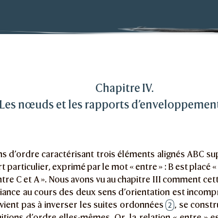
n de l’espace chez l’enfant
 et les rapports d’enveloppement
Chapitre IV.
Les nœuds et les rapports d’enveloppemen
ns d’ordre caractérisant trois éléments alignés ABC su
 particulier, exprimé par le mot « entre » : B est placé « 
ntre C et A ». Nous avons vu au chapitre III comment cett
riance au cours des deux sens d’orientation est incompr
rvient pas à inverser les suites ordonnées
, se const
2
uitions d’ordre elles-mêmes. Or, la relation « entre » es