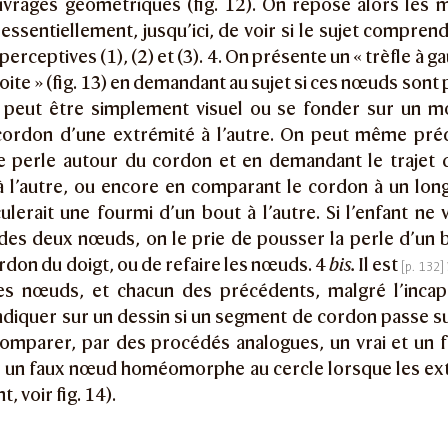
uvrages géométriques (fig. 12). On repose alors les 
 essentiellement, jusqu’ici, de voir si le sujet comprend
erceptives (1), (2) et (3). 4. On présente un « trèfle à gau
droite » (fig. 13) en demandant au sujet si ces nœuds sont
t peut être simplement visuel ou se fonder sur un 
 cordon d’une extrémité à l’autre. On peut même préc
ne perle autour du cordon et en demandant le trajet q
 l’autre, ou encore en comparant le cordon à un long 
ulerait une fourmi d’un bout à l’autre. Si l’enfant ne 
des deux nœuds, on le prie de pousser la perle d’un b
ordon du doigt, ou de refaire les nœuds. 4
bis.
Il est
es nœuds, et chacun des précédents, malgré l’incap
indiquer sur un dessin si un segment de cordon passe s
comparer, par des procédés analogues, un vrai et un fa
nt un faux nœud homéomorphe au cercle lorsque les ex
t, voir fig. 14).