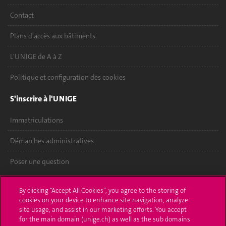
Contact
Plans d'accès aux bâtiments
L'UNIGE de A à Z
Politique et configuration des cookies
S'inscrire à l'UNIGE
Immatriculations
Démarches administratives
Poser une question
L'UNIGE vous informe
By clicking “Accept All Cookies”, you agree to the storing of
cookies on your device to enhance site navigation, analyze
UNIGE Mobile
site usage, and assist in our marketing efforts. You accept
for the main domain (unige.ch) as well as the sub domains
Médias