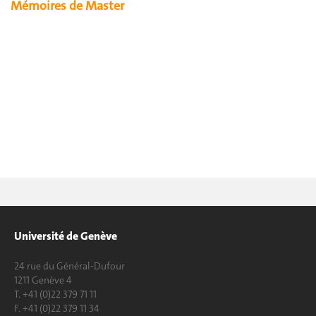
Mémoires de Master
Université de Genève
24 rue du Général-Dufour
1211 Genève 4
T. +41 (0)22 379 71 11
F. +41 (0)22 379 11 34