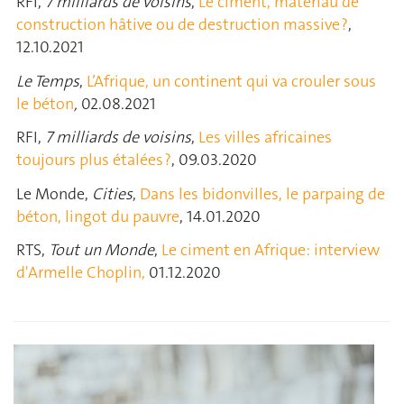
RFI,
7 milliards de voisins
,
Le ciment, matériau de
construction hâtive ou de destruction massive ?
,
12.10.2021
Le Temps
,
L’Afrique, un continent qui va crouler sous
le béton
,
02.08.2021
RFI,
7 milliards de voisins
,
Les villes africaines
toujours plus étalées ?
, 09.03.2020
Le Monde,
Cities
,
Dans les bidonvilles, le parpaing de
béton, lingot du pauvre
, 14.01.2020
RTS,
Tout un Monde
,
Le ciment en Afrique: interview
d'Armelle Choplin,
01.12.2020