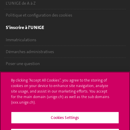
L'UNIGE de A à Z
Politique et configuration des cookies
S'inscrire à l'UNIGE
Immatriculations
Démarches administratives
Poser une question
L'UNIGE vous informe
By clicking “Accept All Cookies”, you agree to the storing of
cookies on your device to enhance site navigation, analyze
UNIGE Mobile
site usage, and assist in our marketing efforts. You accept
for the main domain (unige.ch) as well as the sub domains
Médias
(xxx.unige.ch).
Offres d'emploi
Cookies Settings
Bibliothèque