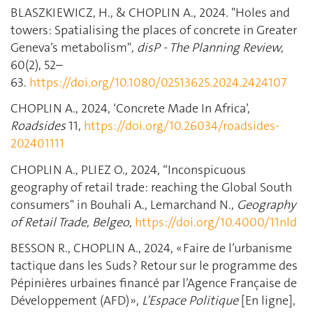
BLASZKIEWICZ, H., & CHOPLIN A., 2024. "Holes and
towers: Spatialising the places of concrete in Greater
Geneva’s metabolism",
disP - The Planning Review
,
60(2), 52–
63.
https://doi.org/10.1080/02513625.2024.2424107
CHOPLIN A., 2024, ‘Concrete Made In Africa’,
Roadsides
11,
https://doi.org/10.26034/roadsides-
202401111
CHOPLIN A., PLIEZ O., 2024, “Inconspicuous
geography of retail trade: reaching the Global South
consumers" in Bouhali A., Lemarchand N.,
Geography
of Retail Trade
,
Belgeo
,
https://doi.org/10.4000/11nld
BESSON R., CHOPLIN A.
, 2024,
« Faire de l’urbanisme
tactique dans les Suds ? Retour sur le programme des
Pépinières urbaines financé par l’Agence Française de
Développement (AFD) »
,
L’Espace Politique
[En ligne],