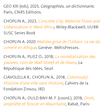
GEO XXI (eds), 2025,
Géographies, un dictionnaire
,
Paris, CNRS Editions.
CHOPLIN A., 2023,
Concrete City, Material Flows and
Urbanisation
in West Africa
,
Wiley-Blackwell, IJURR-
SUSC Series Book
CHOPLIN A. 2020
Matière grise de l’Urbain. La vie du
ciment en Afrique
, Genève : MétisPresses.
CHOPLIN A., PLIEZ O., 2018,
La mondialisation des
pauvres, Loin de Wall Street et de Davos
,
La
République des Idées, Seuil
CIAVOLELLA R., CHOPLIN A., 2018,
Cotonou(s),
Histoire d’une ville sans Histoire
, Cahiers de la
Fondation Zinsou, IRD.
CHOPLIN A., OULD BAH M. F. (coord.), 2018,
Droit,
propriété et foncier en Mauritanie
, Rabat, Paris :