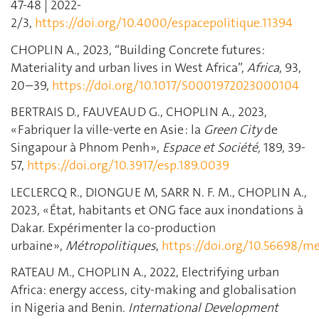
47-48 | 2022-
2/3,
https://doi.org/10.4000/espacepolitique.11394
CHOPLIN A., 2023, “Building Concrete futures:
Materiality and urban lives in West Africa”,
Africa
, 93,
20–39,
https://doi.org/10.1017/S0001972023000104
BERTRAIS D., FAUVEAUD G., CHOPLIN A., 2023,
« Fabriquer la ville-verte en Asie : la
Green City
de
Singapour à Phnom Penh »,
Espace et Société,
189, 39-
57,
https://doi.org/10.3917/esp.189.0039
LECLERCQ R., DIONGUE M, SARR N. F. M., CHOPLIN A.,
2023, « État, habitants et ONG face aux inondations à
Dakar. Expérimenter la co-production
urbaine »,
Métropolitiques
,
https://doi.org/10.56698/me
RATEAU M., CHOPLIN A., 2022, Electrifying urban
Africa: energy access, city-making and globalisation
in Nigeria and Benin.
International Development