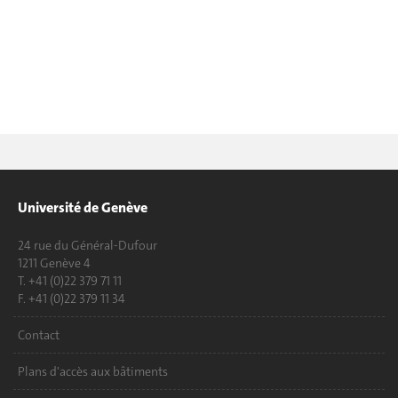
Université de Genève
24 rue du Général-Dufour
1211 Genève 4
T. +41 (0)22 379 71 11
F. +41 (0)22 379 11 34
Contact
Plans d'accès aux bâtiments