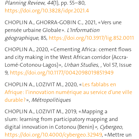
Planning Review
,
44
(1), pp. 55–80,
https://doi.org/10.3828/idpr.2021.4
CHOPLIN A., GHORRA-GOBIN C., 2021, « Vers une
pensée urbaine Globale ».
L'Information
géographique
, 85,
https://doi.org/10.3917/lig.852.0011
CHOPLIN A., 2020, « Cementing Africa : cement flows
and city making in the West African corridor (Accra-
Lomé-Cotonou-Lagos) »,
Urban Studies
,
,
Vol 57, Issue
9,
https://doi.org/10.1177/0042098019851949
CHOPLIN A., LOZIVIT M., 2020, «
Les fablabs en
Afrique : l’innovation numérique au service d’une ville
durable ?
»,
Métropolitiques
CHOPLIN A., LOZIVIT M., 2019, « Mapping a
slum: learning from participatory mapping and
digital innovation in Cotonou (Benin)
», Cybergeo,
https://doi.org/10.4000/cybergeo.32949
, « Mettre un