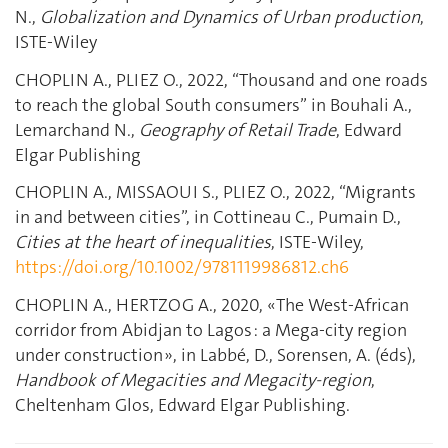
N.,
Globalization and Dynamics of Urban production
,
ISTE-Wiley
CHOPLIN A., PLIEZ O., 2022, “Thousand and one roads
to reach the global South consumers” in Bouhali A.,
Lemarchand N.,
Geography of Retail Trade
, Edward
Elgar Publishing
CHOPLIN A., MISSAOUI S., PLIEZ O., 2022, “Migrants
in and between cities”, in Cottineau C., Pumain D.,
Cities at the heart of inequalities
, ISTE-Wiley,
https://doi.org/10.1002/9781119986812.ch6
CHOPLIN A., HERTZOG A., 2020, « The West-African
corridor from Abidjan to Lagos : a Mega-city region
under construction », in Labbé, D., Sorensen, A. (éds),
Handbook of Megacities and Megacity-region
,
Cheltenham Glos, Edward Elgar Publishing.