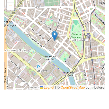
−
Leaflet
|
©
OpenStreetMap
contributors