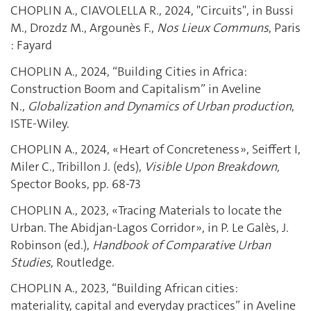
CHOPLIN A., CIAVOLELLA R., 2024, "Circuits", in Bussi
M., Drozdz M., Argounès F.,
Nos Lieux Communs
, Paris
: Fayard
CHOPLIN A., 2024, “Building Cities in Africa:
Construction Boom and Capitalism” in Aveline
N.,
Globalization and Dynamics of Urban production
,
ISTE-Wiley.
CHOPLIN A., 2024, « Heart of Concreteness », Seiffert I,
Miler C., Tribillon J. (eds),
Visible Upon Breakdown,
Spector Books, pp. 68-73
CHOPLIN A., 2023, « Tracing Materials to locate the
Urban. The Abidjan-Lagos Corridor », in P. Le Galès, J.
Robinson (ed.),
Handbook of Comparative Urban
Studies
, Routledge.
CHOPLIN A., 2023, “Building African cities:
materiality, capital and everyday practices” in Aveline