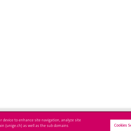
ur device to enhance site navigation, analyze site
Cookies S
ain (unige.ch) as well as the sub domains