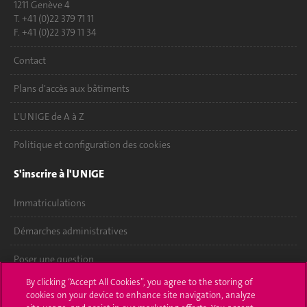
1211 Genève 4
T. +41 (0)22 379 71 11
F. +41 (0)22 379 11 34
Contact
Plans d'accès aux bâtiments
L'UNIGE de A à Z
Politique et configuration des cookies
S'inscrire à l'UNIGE
Immatriculations
Démarches administratives
Poser une question
By clicking “Accept All Cookies”, you agree to the storing of
L'UNIGE vous informe
cookies on your device to enhance site navigation, analyze