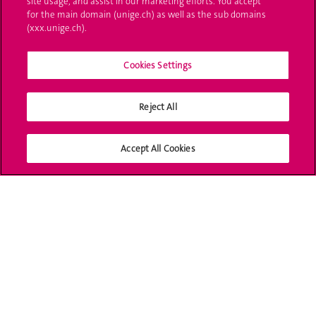
site usage, and assist in our marketing efforts. You accept
UNIGE Mobile
for the main domain (unige.ch) as well as the sub domains
(xxx.unige.ch).
Médias
Cookies Settings
Offres d'emploi
Bibliothèque
Reject All
Calendrier académique
Accept All Cookies
Médias sociaux UNIGE
Accréditation