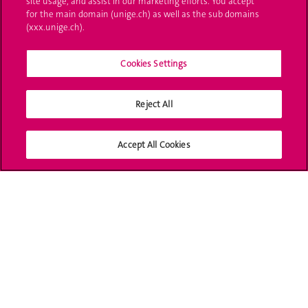
site usage, and assist in our marketing efforts. You accept
UNIGE Mobile
for the main domain (unige.ch) as well as the sub domains
(xxx.unige.ch).
Médias
Cookies Settings
Offres d'emploi
Bibliothèque
Reject All
Calendrier académique
Accept All Cookies
Médias sociaux UNIGE
Accréditation