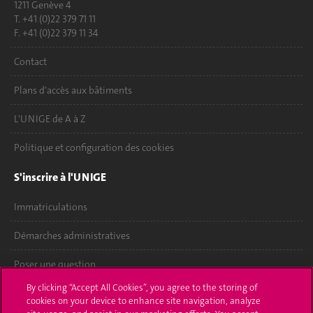
1211 Genève 4
T. +41 (0)22 379 71 11
F. +41 (0)22 379 11 34
Contact
Plans d'accès aux bâtiments
L'UNIGE de A à Z
Politique et configuration des cookies
S'inscrire à l'UNIGE
Immatriculations
Démarches administratives
Poser une question
By clicking “Accept All Cookies”, you agree to the storing of
L'UNIGE vous informe
cookies on your device to enhance site navigation, analyze