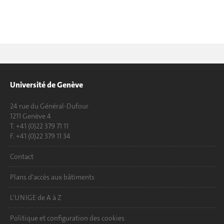
Université de Genève
24 rue du Général-Dufour
1211 Genève 4
T. +41 (0)22 379 71 11
F. +41 (0)22 379 11 34
Contact
Plans d'accès aux bâtiments
L'UNIGE de A à Z
Politique et configuration des cookies