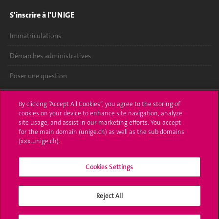
S'inscrire à l'UNIGE
Immatriculations
Démarches administratives
Poser une question
L'UNIGE vous informe
By clicking “Accept All Cookies”, you agree to the storing of
cookies on your device to enhance site navigation, analyze
UNIGE Mobile
site usage, and assist in our marketing efforts. You accept
for the main domain (unige.ch) as well as the sub domains
Médias
(xxx.unige.ch).
Offres d'emploi
Cookies Settings
Bibliothèque
Reject All
Calendrier académique
Médias sociaux UNIGE