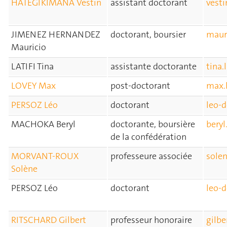
HATEGIKIMANA Vestin
assistant doctorant
vest
JIMENEZ HERNANDEZ
doctorant, boursier
maur
Mauricio
LATIFI Tina
assistante doctorante
tina.
LOVEY Max
post-doctorant
max.
PERSOZ Léo
doctorant
leo-
MACHOKA Beryl
doctorante, boursière
bery
de la confédération
MORVANT-ROUX
professeure associée
sole
Solène
PERSOZ Léo
doctorant
leo-
RITSCHARD Gilbert
professeur honoraire
gilbe