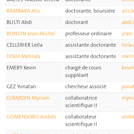
BAMBARA Alis
doctorante, boursière
alis
BULTI Abdi
doctorant
abdi
BONVIN Jean-Michel
professeur ordinaire
jean
CELLERIER Leïla
assistante doctorante
leila
DINH Mélinda
assistante doctorante
meli
EMERY Kevin
chargé de cours
kevi
suppléant
GEZ Yonatan
chercheur associé
yona
GIRARDIN Myriam
collaboratrice
myri
scientifique II
GOMENSORO Andrés
collaborateur
andr
scientifique II