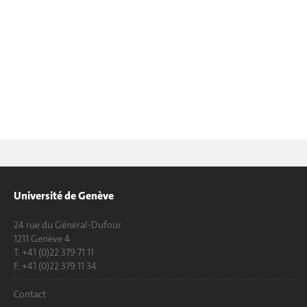
Université de Genève
24 rue du Général-Dufour
1211 Genève 4
T. +41 (0)22 379 71 11
F. +41 (0)22 379 11 34
Contact