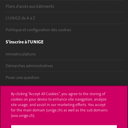
Plans d'accès aux bâtiments
L'UNIGE de A à Z
Politique et configuration des cookies
S'inscrire à l'UNIGE
Immatriculations
Démarches administratives
Poser une question
L'UNIGE vous informe
By clicking “Accept All Cookies”, you agree to the storing of
cookies on your device to enhance site navigation, analyze
UNIGE Mobile
site usage, and assist in our marketing efforts. You accept
for the main domain (unige.ch) as well as the sub domains
Médias
(xxx.unige.ch).
Offres d'emploi