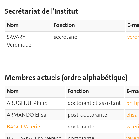
Secrétariat de l'Institut
Nom
Fonction
E-ma
SAVARY
secrétaire
vero
Véronique
Membres actuels (ordre alphabétique)
Nom
Fonction
E-ma
ABUGHUL Philip
doctorant et assistant
phil
ARMANDO Elisa
post-doctorante
elis
BAGGI Valérie
doctorante
vale
BALTES-KALLAS Verena
doctorante
veren