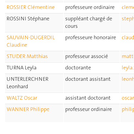
ROSSIER Clémentine
professeure ordinaire
clem
ROSSINI Stéphane
suppléant chargé de
step
cours
SAUVAIN-DUGERDIL
professeure honoraire
clau
Claudine
STUDER Matthias
professeur associé
matt
TURNA Leyla
doctorante
leyla
UNTERLERCHNER
doctorant assistant
leon
Leonhard
WALTZ Oscar
assistant doctorant
osca
WANNER Philippe
professeur ordinaire
phil