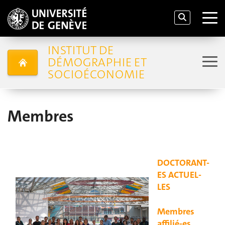
INSTITUT DE
DÉMOGRAPHIE ET
SOCIOÉCONOMIE
Membres
DOCTORANT-
ES ACTUEL-
LES
Membres
affilié-es