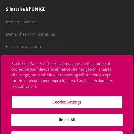
S'inscrire à l'UNIGE
Immatriculations
Démarches administratives
Poser une question
L'UNIGE vous informe
By clicking “Accept All Cookies”, you agree to the storing of
cookies on your device to enhance site navigation, analyze
UNIGE Mobile
site usage, and assist in our marketing efforts. You accept
for the main domain (unige.ch) as well as the sub domains
Médias
(xxx.unige.ch).
Offres d'emploi
Cookies Settings
Bibliothèque
Reject All
Calendrier académique
Médias sociaux UNIGE