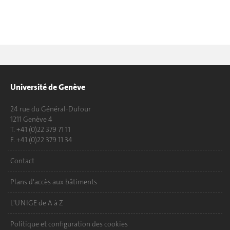
Université de Genève
24 rue du Général-Dufour
1211 Genève 4
T. +41 (0)22 379 71 11
F. +41 (0)22 379 11 34
Contact
Plans d'accès aux bâtiments
L'UNIGE de A à Z
Politique et configuration des cookies