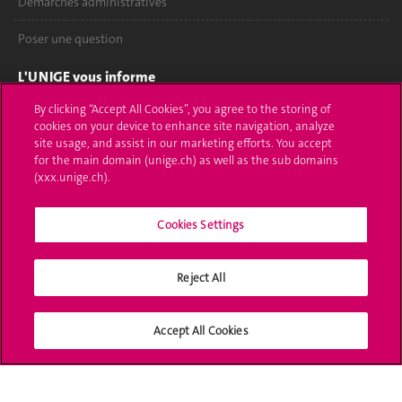
Démarches administratives
Poser une question
L'UNIGE vous informe
By clicking “Accept All Cookies”, you agree to the storing of
UNIGE Mobile
cookies on your device to enhance site navigation, analyze
site usage, and assist in our marketing efforts. You accept
Médias
for the main domain (unige.ch) as well as the sub domains
(xxx.unige.ch).
Offres d'emploi
Bibliothèque
Cookies Settings
Calendrier académique
Reject All
Médias sociaux UNIGE
Accept All Cookies
Accréditation