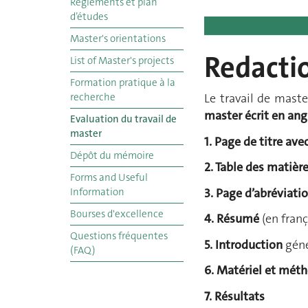
Règlements et plan
d’études
Master's orientations
Redacti
List of Master's projects
Formation pratique à la
recherche
Le travail de mast
master écrit
en ang
Evaluation du travail de
master
1. Page de titre ave
Dépôt du mémoire
2. Table des matièr
Forms and Useful
3. Page d’abréviati
Information
Bourses d'excellence
4. Résumé
(en franç
Questions fréquentes
5. Introduction
géné
(FAQ)
6. Matériel et mét
7. Résultats