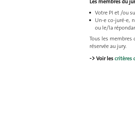
Les membres du ju
Votre PI et /ou s
Un-e co-juré-e, 
ou le/la répondan
Tous les membres du
réservée au jury.
->
Voir les
critères