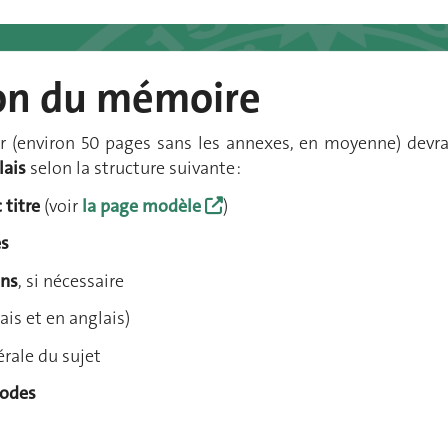
on du mémoire
er (environ 50 pages sans les annexes, en moyenne) devr
lais
selon la structure suivante :
c titre
(voir
la page modèle
)
es
ons
, si nécessaire
ais et en anglais)
rale du sujet
hodes