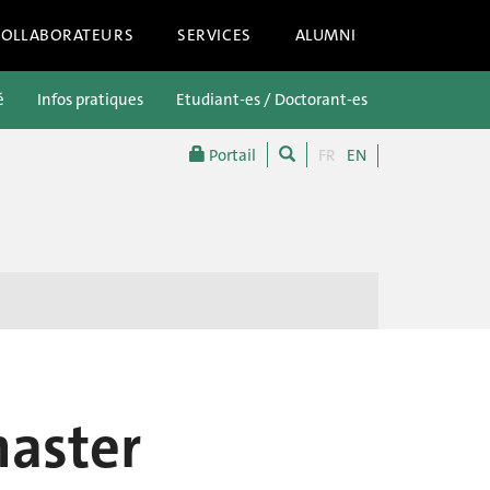
COLLABORATEURS
SERVICES
ALUMNI
é
Infos pratiques
Etudiant-es / Doctorant-es
Futur-es étu
Portail
FR
EN
master