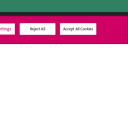
ettings
Médias sociaux UNIGE
Reject All
Accept All Cookies
Accréditation