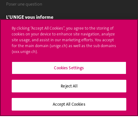
Poser une question
L'UNIGE vous informe
By clicking “Accept All Cookies”, you agree to the storing of
UNIGE Mobile
cookies on your device to enhance site navigation, analyze
site usage, and assist in our marketing efforts. You accept
Médias
for the main domain (unige.ch) as well as the sub domains
(xxx.unige.ch).
Offres d'emploi
Bibliothèque
Cookies Settings
Calendrier académique
Reject All
Médias sociaux UNIGE
Accept All Cookies
Accréditation