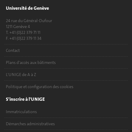
Université de Genève
24 rue du Général-Dufour
1211 Genève 4
T. +41 (0)22 379 71 11
F. +41 (0)22 379 11 34
Contact
Plans d'accès aux bâtiments
L'UNIGE de A à Z
Politique et configuration des cookies
S'inscrire à l'UNIGE
Immatriculations
Démarches administratives