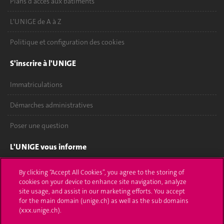
Plans d'accès aux bâtiments
L'UNIGE de A à Z
Politique et configuration des cookies
S'inscrire à l'UNIGE
Immatriculations
Démarches administratives
Poser une question
L'UNIGE vous informe
UNIGE Mobile
By clicking “Accept All Cookies”, you agree to the storing of
cookies on your device to enhance site navigation, analyze
Médias
site usage, and assist in our marketing efforts. You accept
for the main domain (unige.ch) as well as the sub domains
Offres d'emploi
(xxx.unige.ch).