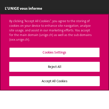
L'UNIGE vous informe
UNIGE Mobile
By clicking “Accept All Cookies”, you agree to the storing of
cookies on your device to enhance site navigation, analyze
Médias
site usage, and assist in our marketing efforts. You accept
for the main domain (unige.ch) as well as the sub domains
Offres d'emploi
(xxx.unige.ch).
Bibliothèque
Cookies Settings
Calendrier académique
Reject All
Médias sociaux UNIGE
Accept All Cookies
Accréditation