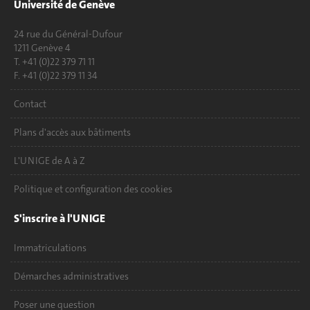
Université de Genève
24 rue du Général-Dufour
1211 Genève 4
T. +41 (0)22 379 71 11
F. +41 (0)22 379 11 34
Contact
Plans d'accès aux bâtiments
L'UNIGE de A à Z
Politique et configuration des cookies
S'inscrire à l'UNIGE
Immatriculations
Démarches administratives
Poser une question