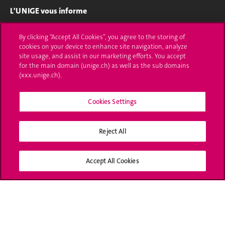
L'UNIGE vous informe
UNIGE Mobile
By clicking “Accept All Cookies”, you agree to the storing of
cookies on your device to enhance site navigation, analyze
Médias
site usage, and assist in our marketing efforts. You accept
for the main domain (unige.ch) as well as the sub domains
Offres d'emploi
(xxx.unige.ch).
Bibliothèque
Cookies Settings
Calendrier académique
Reject All
Médias sociaux UNIGE
Accept All Cookies
Accréditation