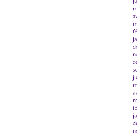
j
m
a
m
f
j
d
n
o
s
j
m
a
m
f
j
d
n