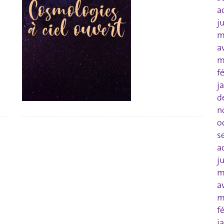
a
j
m
a
m
f
j
d
n
o
s
a
j
m
a
m
f
j