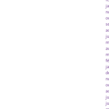
j
n
o
s
a
j
m
a
m
f
j
d
n
o
a
j
j