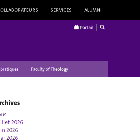
COLLABORATEURS
SERVICES
ALUMNI
Portail
 pratiques
Faculty of Theology
rchives
ous
uillet 2026
uin 2026
ai 2026