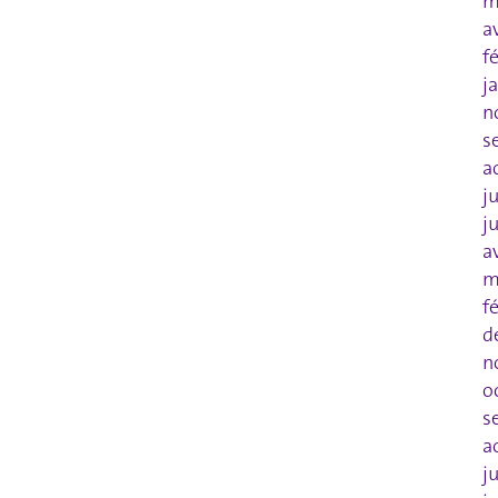
m
a
f
j
n
s
a
j
j
a
m
f
d
n
o
s
a
j