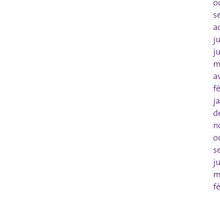
o
s
a
j
j
m
a
f
j
d
n
o
s
j
m
f