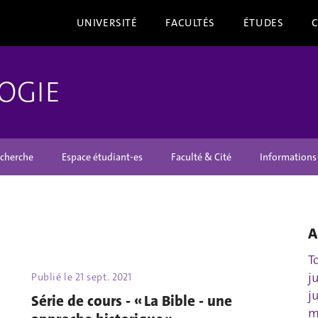
UNIVERSITÉ
FACULTÉS
ÉTUDES
OGIE
cherche
Espace étudiant-es
Faculté & Cité
Informations
A
T
j
Publié le
21 sept. 2021
j
Série de cours - « La Bible - une
m