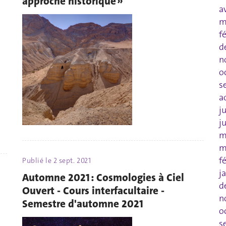
approche historique »
a
m
f
d
n
o
s
a
j
j
m
m
f
Publié le
2 sept. 2021
j
Automne 2021 : Cosmologies à Ciel
d
Ouvert - Cours interfacultaire -
n
Semestre d'automne 2021
o
s