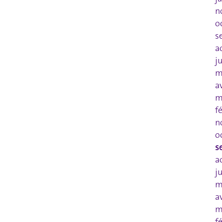
n
o
s
a
j
m
a
m
f
n
o
s
a
j
m
a
m
f