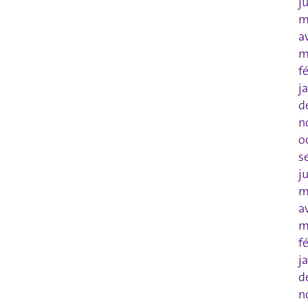
j
m
a
m
f
j
d
n
o
s
j
m
a
m
f
j
d
n