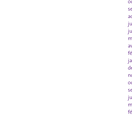
o
s
a
j
j
m
a
f
j
d
n
o
s
j
m
f