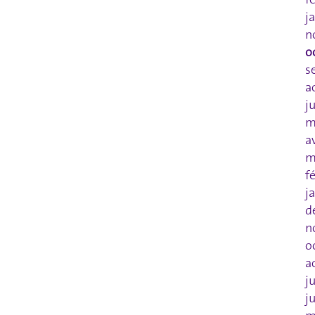
j
n
o
s
a
j
m
a
m
f
j
d
n
o
a
j
j