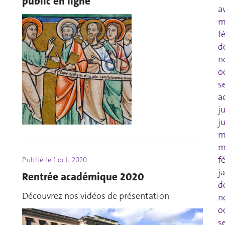
public en ligne
a
m
f
d
n
o
s
a
j
j
m
m
f
Publié le
1 oct. 2020
j
Rentrée académique 2020
d
Découvrez nos vidéos de présentation
n
o
s