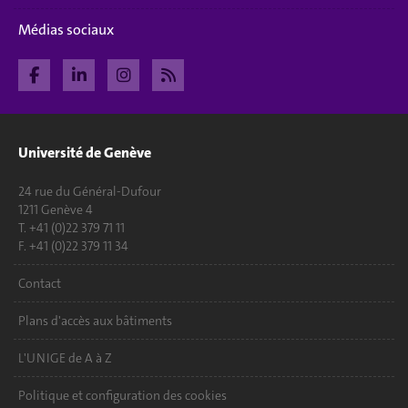
Médias sociaux
Université de Genève
24 rue du Général-Dufour
1211 Genève 4
T. +41 (0)22 379 71 11
F. +41 (0)22 379 11 34
Contact
Plans d'accès aux bâtiments
L'UNIGE de A à Z
Politique et configuration des cookies