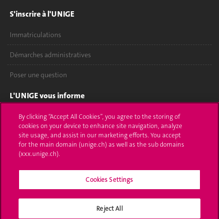
S'inscrire à l'UNIGE
Immatriculations
Démarches administratives
Poser une question
L'UNIGE vous informe
UNIGE Mobile
By clicking “Accept All Cookies”, you agree to the storing of
cookies on your device to enhance site navigation, analyze
site usage, and assist in our marketing efforts. You accept
Médias
for the main domain (unige.ch) as well as the sub domains
(xxx.unige.ch).
Offres d'emploi
Bibliothèque
Cookies Settings
Calendrier académique
Reject All
Médias sociaux UNIGE