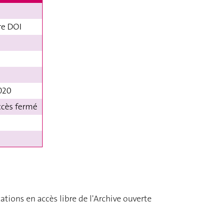
re DOI
020
ccès fermé
cations en accès libre de l'Archive ouverte