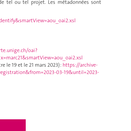
 de tel ou tel projet. Les métadonnées sont
=Identify&smartView=aou_oai2.xsl
rte.unige.ch/oai?
fix=marc21&smartView=aou_oai2.xsl
re le 19 et le 21 mars 2023) :
https://archive-
registration&from=2023-03-19&until=2023-