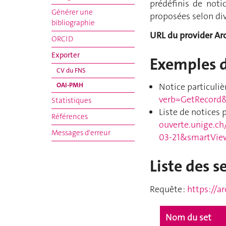
prédéfinis de noti
Générer une
proposées selon div
bibliographie
URL du provider Ar
ORCID
Exporter
Exemples d
CV du FNS
OAI-PMH
Notice particuli
verb=GetRecord&
Statistiques
Liste de notices p
Références
ouverte.unige.c
Messages d'erreur
03-21&smartVie
Liste des s
Requête :
https://a
Nom du set