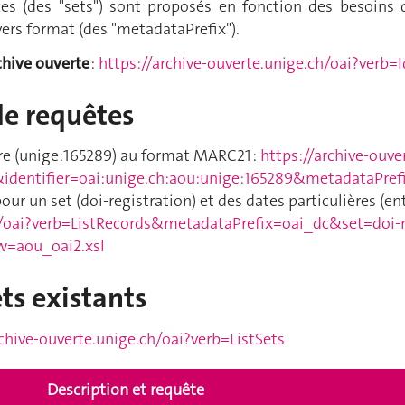
ces (des "sets") sont proposés en fonction des besoins
ers format (des "metadataPrefix").
chive ouverte
:
https://archive-ouverte.unige.ch/oai?verb
e requêtes
ère (unige:165289) au format MARC21 :
https://archive-ouve
identifier=oai:unige.ch:aou:unige:165289&metadataPre
our un set (doi-registration) et des dates particulières (ent
h/oai?verb=ListRecords&metadataPrefix=oai_dc&set=doi-
w=aou_oai2.xsl
ets existants
rchive-ouverte.unige.ch/oai?verb=ListSets
Description et requête