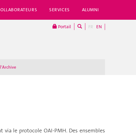
COLLABORATEURS
SERVICES
ALUMNI
Portail
FR
EN
 l'Archive
ent via le protocole OAI-PMH. Des ensembles