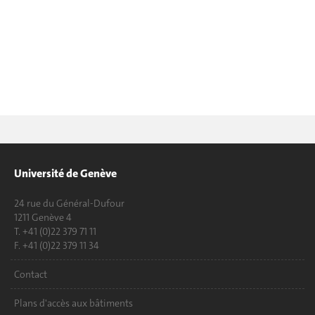
Université de Genève
24 rue du Général-Dufour
1211 Genève 4
T. +41 (0)22 379 71 11
F. +41 (0)22 379 11 34
Contact
Plans d'accès aux bâtiments