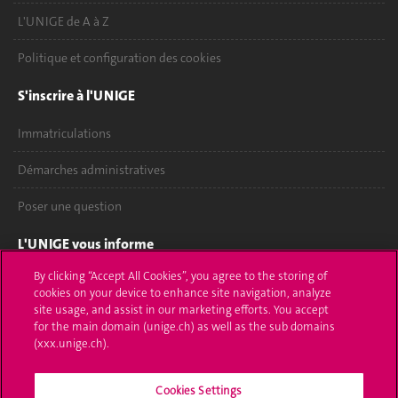
L'UNIGE de A à Z
Politique et configuration des cookies
S'inscrire à l'UNIGE
Immatriculations
Démarches administratives
Poser une question
L'UNIGE vous informe
By clicking “Accept All Cookies”, you agree to the storing of
UNIGE Mobile
cookies on your device to enhance site navigation, analyze
site usage, and assist in our marketing efforts. You accept
Médias
for the main domain (unige.ch) as well as the sub domains
(xxx.unige.ch).
Offres d'emploi
Bibliothèque
Cookies Settings