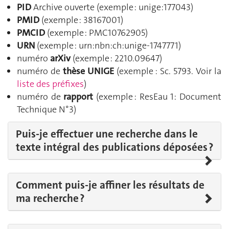
PID
Archive ouverte (exemple :
unige:177043
)
PMID
(exemple : 38167001)
PMCID
(exemple : PMC10762905)
URN
(exemple :
urn:nbn:ch:unige-1747771
)
numéro
arXiv
(exemple : 2210.09647)
numéro de
thèse UNIGE
(exemple :
Sc. 5793
. Voir la
liste des préfixes
)
numéro de
rapport
(exemple :
ResEau 1: Document
Technique N°3
)
Puis-je effectuer une recherche dans le
texte intégral des publications déposées ?
Comment puis-je affiner les résultats de
ma recherche ?