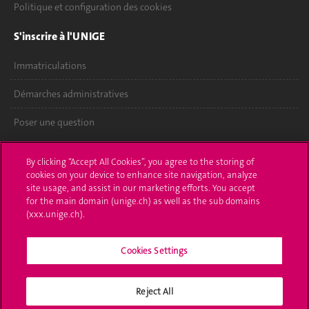
Politique et configuration des cookies
S'inscrire à l'UNIGE
Immatriculations
Démarches administratives
Poser une question
L'UNIGE vous informe
By clicking “Accept All Cookies”, you agree to the storing of
cookies on your device to enhance site navigation, analyze
UNIGE Mobile
site usage, and assist in our marketing efforts. You accept
for the main domain (unige.ch) as well as the sub domains
Médias
(xxx.unige.ch).
Offres d'emploi
Cookies Settings
Bibliothèque
Reject All
Calendrier académique