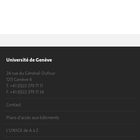
Université de Genève
24 rue du Général-Dufour
1211 Genève 4
T. +41 (0)22 379 71 11
F. +41 (0)22 379 11 34
Contact
Plans d'accès aux bâtiments
L'UNIGE de A à Z