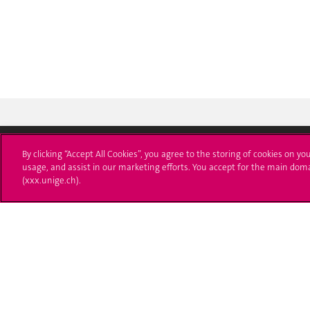
By clicking “Accept All Cookies”, you agree to the storing of cookies on yo
usage, and assist in our marketing efforts. You accept for the main dom
Université de Genève
S'ins
(xxx.unige.ch).
24 rue du Général-Dufour
Immatri
1211 Genève 4
T. +41 (0)22 379 71 11
Démarch
F. +41 (0)22 379 11 34
Poser u
Contact
Plans d'accès aux bâtiments