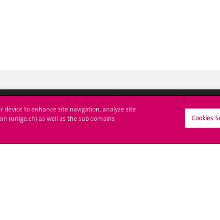
ur device to enhance site navigation, analyze site
Cookies S
ain (unige.ch) as well as the sub domains
crire à l'UNIGE
L'UNIGE vous informe
culations
UNIGE Mobile
es administratives
Médias
ne question
Offres d'emploi
Bibliothèque