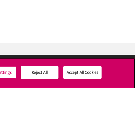
ettings
Reject All
Accept All Cookies
Médias sociaux UNIGE
Accréditation