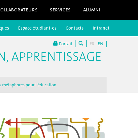
COLLABORATEURS
SERVICES
ALUMNI
iques
Espace étudiant-es
Contacts
Intranet
Portail
FR
EN
N, APPRENTISSAGE
s métaphores pour l'éducation