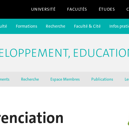
UNIVERSITÉ
FACULTÉS
ÉTUDES
ulté
Formations
Recherche
Faculté & Cité
Infos prat
ELOPPEMENT, EDUCATIO
ments
Recherche
Espace Membres
Publications
Le
renciation