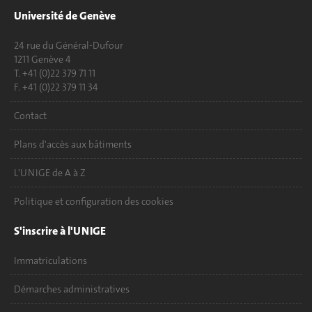
Université de Genève
24 rue du Général-Dufour
1211 Genève 4
T. +41 (0)22 379 71 11
F. +41 (0)22 379 11 34
Contact
Plans d'accès aux bâtiments
L'UNIGE de A à Z
Politique et configuration des cookies
S'inscrire à l'UNIGE
Immatriculations
Démarches administratives