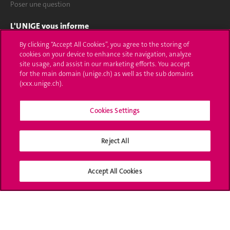
Poser une question
L'UNIGE vous informe
By clicking “Accept All Cookies”, you agree to the storing of
UNIGE Mobile
cookies on your device to enhance site navigation, analyze
site usage, and assist in our marketing efforts. You accept
Médias
for the main domain (unige.ch) as well as the sub domains
(xxx.unige.ch).
Offres d'emploi
Bibliothèque
Cookies Settings
Calendrier académique
Reject All
Médias sociaux UNIGE
Accept All Cookies
Accréditation