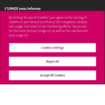
L'UNIGE vous informe
By clicking “Accept All Cookies”, you agree to the storing of
UNIGE Mobile
cookies on your device to enhance site navigation, analyze
site usage, and assist in our marketing efforts. You accept
Médias
for the main domain (unige.ch) as well as the sub domains
(xxx.unige.ch).
Offres d'emploi
Bibliothèque
Cookies Settings
Calendrier académique
Reject All
Médias sociaux UNIGE
Accept All Cookies
Accréditation