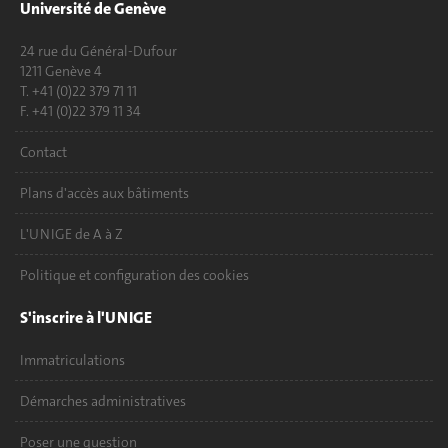
Université de Genève
24 rue du Général-Dufour
1211 Genève 4
T. +41 (0)22 379 71 11
F. +41 (0)22 379 11 34
Contact
Plans d'accès aux bâtiments
L'UNIGE de A à Z
Politique et configuration des cookies
S'inscrire à l'UNIGE
Immatriculations
Démarches administratives
Poser une question