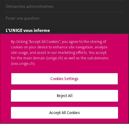
Démarches administratives
Poser une question
L'UNIGE vous informe
By clicking “Accept All Cookies”, you agree to the storing of
UNIGE Mobile
cookies on your device to enhance site navigation, analyze
site usage, and assist in our marketing efforts. You accept
Médias
for the main domain (unige.ch) as well as the sub domains
(xxx.unige.ch).
Offres d'emploi
Bibliothèque
Cookies Settings
Calendrier académique
Reject All
Médias sociaux UNIGE
Accept All Cookies