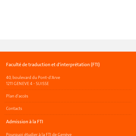
Faculté de traduction et d'interprétation (FTI)
40, boulevard du Pont-d'Arve
1211 GENEVE 4 - SUISSE
Plan d'accès
Contacts
Admission à la FTI
Pourquoi étudier à la FTI de Genève