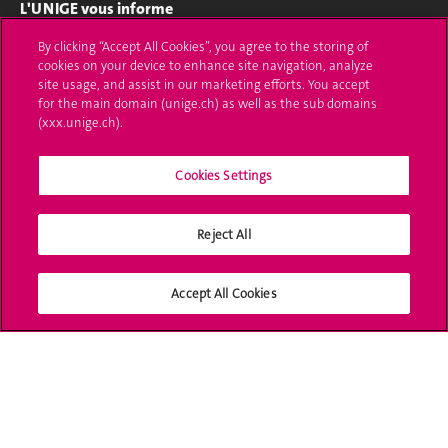
L'UNIGE vous informe
By clicking “Accept All Cookies”, you agree to the storing of
UNIGE Mobile
cookies on your device to enhance site navigation, analyze
site usage, and assist in our marketing efforts. You accept
Médias
for the main domain (unige.ch) as well as the sub domains
(xxx.unige.ch).
Offres d'emploi
Bibliothèque
Cookies Settings
Calendrier académique
Reject All
Médias sociaux UNIGE
Accept All Cookies
Accréditation