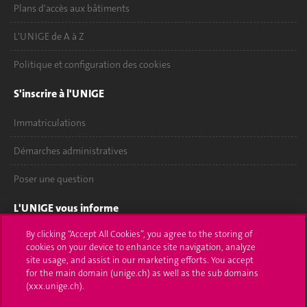
Plans d'accès aux bâtiments
L'UNIGE de A à Z
Politique et configuration des cookies
S'inscrire à l'UNIGE
Immatriculations
Démarches administratives
Poser une question
L'UNIGE vous informe
By clicking “Accept All Cookies”, you agree to the storing of
UNIGE Mobile
cookies on your device to enhance site navigation, analyze
site usage, and assist in our marketing efforts. You accept
Médias
for the main domain (unige.ch) as well as the sub domains
(xxx.unige.ch).
Offres d'emploi