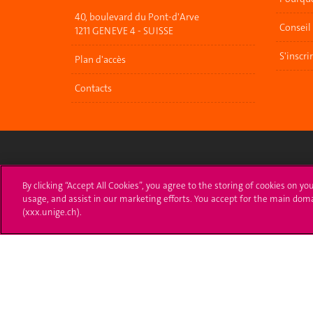
40, boulevard du Pont-d'Arve
Conseil
1211 GENEVE 4 - SUISSE
S'inscri
Plan d'accès
Contacts
Université de Genève
S'ins
By clicking “Accept All Cookies”, you agree to the storing of cookies on yo
usage, and assist in our marketing efforts. You accept for the main dom
24 rue du Général-Dufour
Immatri
(xxx.unige.ch).
1211 Genève 4
T. +41 (0)22 379 71 11
Démarch
F. +41 (0)22 379 11 34
Poser u
Contact
Plans d'accès aux bâtiments