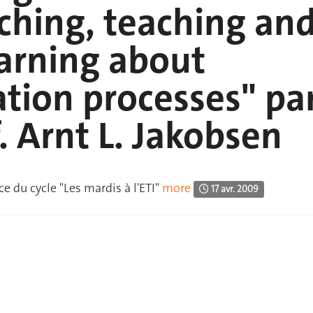
ching, teaching an
earning about
ation processes" pa
f. Arnt L. Jakobsen
e du cycle "Les mardis à l'ETI"
more
17 avr. 2009