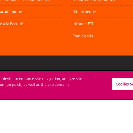
 académique
Bibliothèque
re à la Faculté
Intranet FTI
Plan du site
crire à l'UNIGE
L'UNIGE vous informe
ur device to enhance site navigation, analyze site
Cookies S
ain (unige.ch) as well as the sub domains
culations
UNIGE Mobile
es administratives
Médias
ne question
Offres d'emploi
Bibliothèque