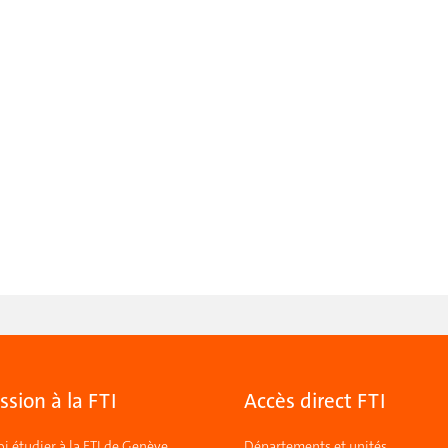
sion à la FTI
Accès direct FTI
i étudier à la FTI de Genève
Départements et unités