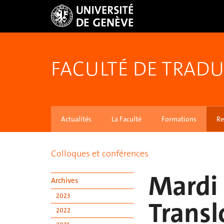
FACULTÉ DE TRADU
Actualités
La Faculté
Formations
Re
Colloques et conférences
Mardi 
Archives
2023
Transl
2022