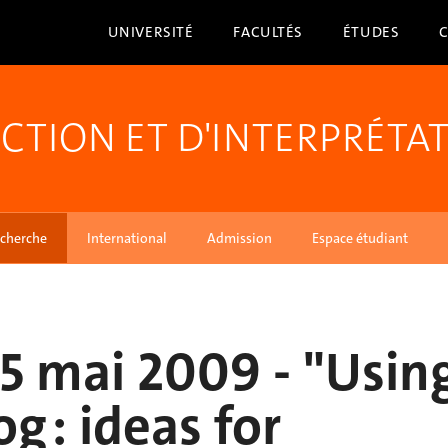
UNIVERSITÉ
FACULTÉS
ÉTUDES
CTION ET D'INTERPRÉTA
cherche
International
Admission
Espace étudiant
5 mai 2009 - "Usin
og : ideas for