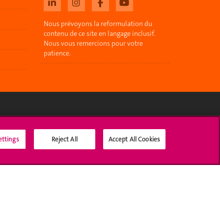
Nous prévoyons la reformulation du
contenu de ce site en langage inclusif.
Nous vous remercions pour votre
patience.
Médias sociaux UNIGE
ettings
Reject All
Accept All Cookies
Accréditation