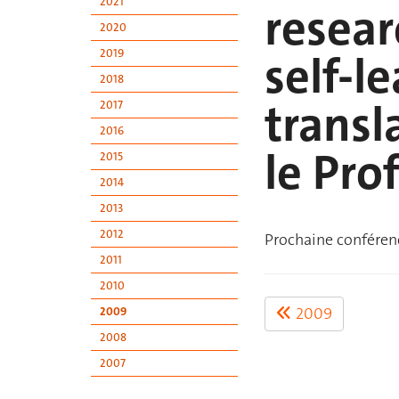
2021
resear
2020
2019
self-l
2018
transl
2017
2016
le Pro
2015
2014
2013
2012
Prochaine conférenc
2011
2010
2009
2009
2008
2007