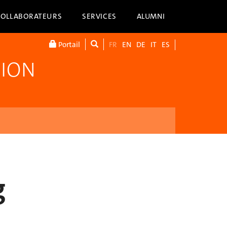
COLLABORATEURS
SERVICES
ALUMNI
Portail
FR
EN
DE
IT
ES
TION
g