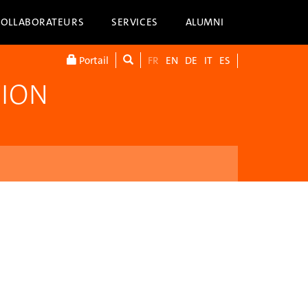
COLLABORATEURS
SERVICES
ALUMNI
Portail
FR
EN
DE
IT
ES
TION