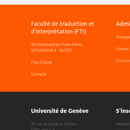
Faculté de traduction et
Admis
d'interprétation (FTI)
Pourquo
40, boulevard du Pont-d'Arve
Conseil
1211 GENEVE 4 - SUISSE
S'inscri
Plan d'accès
Contacts
Université de Genève
S'ins
24 rue du Général-Dufour
Immatri
1211 Genève 4