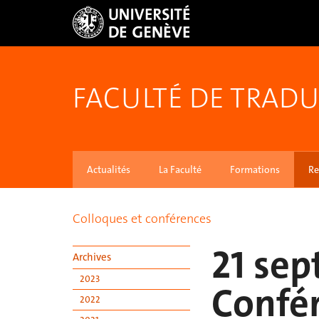
FACULTÉ DE TRADU
Actualités
La Faculté
Formations
Re
Colloques et conférences
21 sep
Archives
2023
Confér
2022