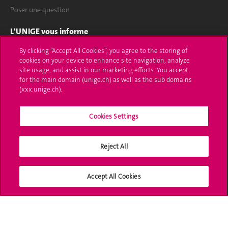
Poser une question
L'UNIGE vous informe
By clicking “Accept All Cookies”, you agree to the storing of
UNIGE Mobile
cookies on your device to enhance site navigation, analyze
site usage, and assist in our marketing efforts. You accept
Médias
for the main domain (unige.ch) as well as the sub domains
(xxx.unige.ch).
Offres d'emploi
Bibliothèque
Cookies Settings
Calendrier académique
Reject All
Médias sociaux UNIGE
Accept All Cookies
Accréditation