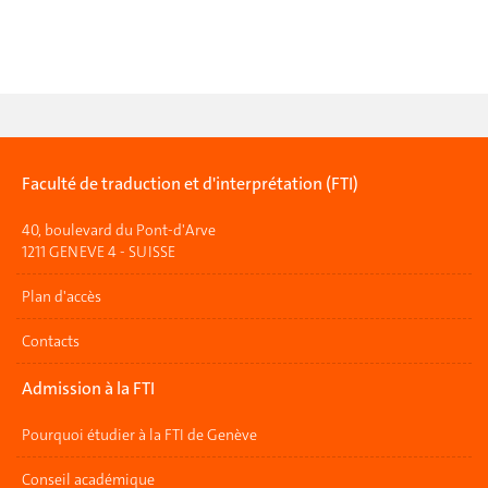
Faculté de traduction et d'interprétation (FTI)
40, boulevard du Pont-d'Arve
1211 GENEVE 4 - SUISSE
Plan d'accès
Contacts
Admission à la FTI
Pourquoi étudier à la FTI de Genève
Conseil académique