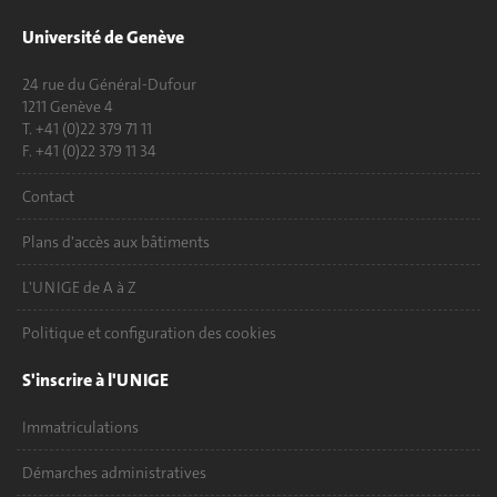
Université de Genève
24 rue du Général-Dufour
1211 Genève 4
T. +41 (0)22 379 71 11
F. +41 (0)22 379 11 34
Contact
Plans d'accès aux bâtiments
L'UNIGE de A à Z
Politique et configuration des cookies
S'inscrire à l'UNIGE
Immatriculations
Démarches administratives