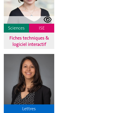
Sciences
ISE
Fiches techniques &
logiciel interactif
Lettres