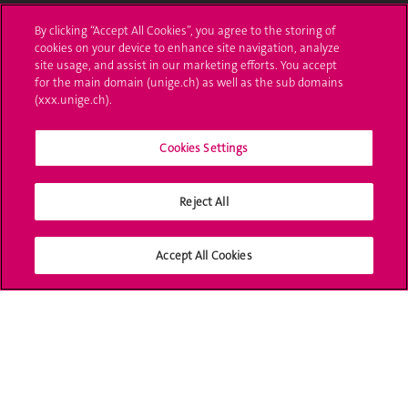
L'UNIGE vous informe
By clicking “Accept All Cookies”, you agree to the storing of
cookies on your device to enhance site navigation, analyze
UNIGE Mobile
site usage, and assist in our marketing efforts. You accept
for the main domain (unige.ch) as well as the sub domains
Médias
(xxx.unige.ch).
Offres d'emploi
Cookies Settings
Bibliothèque
Calendrier académique
Reject All
Médias sociaux UNIGE
Accept All Cookies
Accréditation