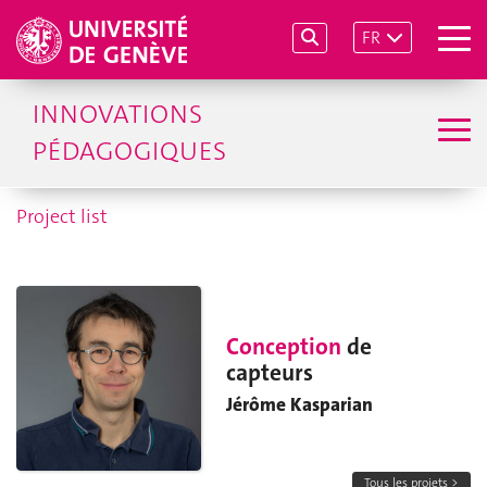
FR
INNOVATIONS
PÉDAGOGIQUES
Project list
Conception
de
capteurs
Jérôme Kasparian
Tous les projets >