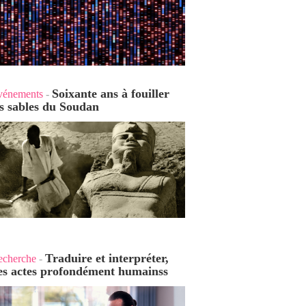
Soixante ans à fouiller
vénements
-
es sables du Soudan
Traduire et interpréter,
echerche
-
es actes profondément humains
s