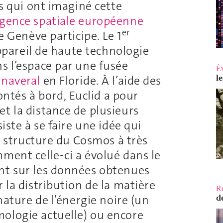
es qui ont imaginé cette
gence spatiale européenne
er
e Genève participe. Le 1
’appareil de haute technologie
s l’espace par une fusée
É
l
anaveral
en Floride. À l’aide des
tés à bord, Euclid a pour
t la distance de plusieurs
iste à se faire une idée qui
la structure du Cosmos à très
ment celle-ci a évolué dans le
nt sur les données obtenues
 la distribution de la matière
R
 nature de l’énergie noire (un
d
ologie actuelle) ou encore