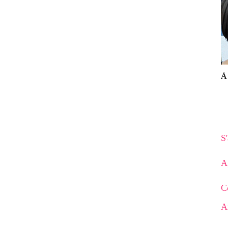
À 
S
A
C
A