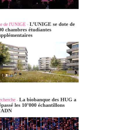
L’UNIGE se dote de
ie de l'UNIGE
-
00 chambres étudiantes
upplémentaires
La biobanque des HUG a
echerche
-
épassé les 10’000 échantillons
’ADN