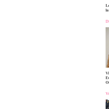
L
la
Di
V
E
O
Vu