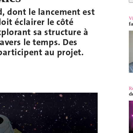
d, dont le lancement est
V
oit éclairer le côté
f
plorant sa structure à
ravers le temps. Des
participent au projet.
R
d