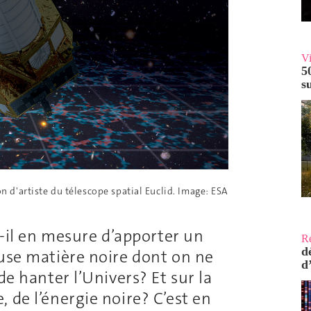
V
5
s
n d'artiste du télescope spatial Euclid. Image: ESA
-il en mesure d’apporter un
R
d
euse matière noire dont on ne
d
de hanter l’Univers? Et sur la
 de l’énergie noire? C’est en