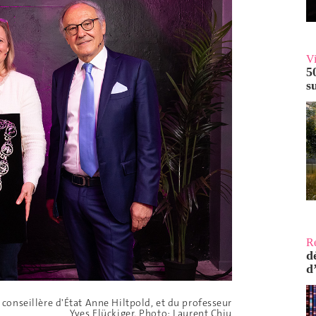
V
5
s
R
d
d
 conseillère d'État Anne
Hiltpold
, et du professeur
Yves Flückiger. Photo: Laurent Chiu