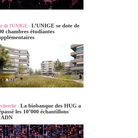
L’UNIGE se dote de
ie de l'UNIGE
-
00 chambres étudiantes
upplémentaires
La biobanque des HUG a
echerche
-
épassé les 10’000 échantillons
’ADN