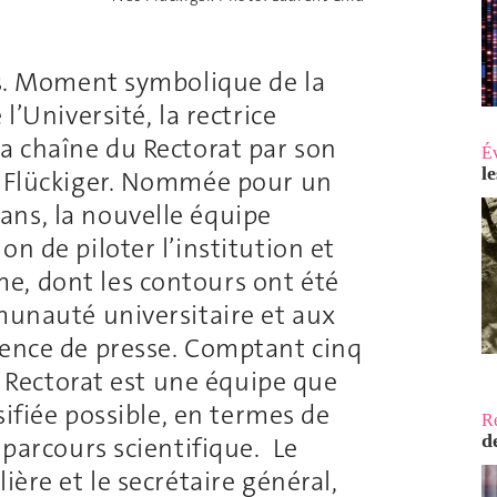
ins. Moment symbolique de la
l’Université, la rectrice
la chaîne du Rectorat par son
É
l
s Flückiger. Nommée pour un
ns, la nouvelle équipe
n de piloter l’institution et
e, dont les contours ont été
munauté universitaire et aux
rence de presse. Comptant cinq
le Rectorat est une équipe que
rsifiée possible, en termes de
R
d
 parcours scientifique. Le
ière et le secrétaire général,