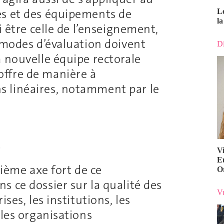
es et des équipements de
L
la
i être celle de l’enseignement,
 modes d’évaluation doivent
Di
a nouvelle équipe rectorale
ffre de manière à
 linéaires, notamment par le
é
V
E
sième axe fort de ce
O
 ce dossier sur la qualité des
Vu
ses, les institutions, les
 les organisations