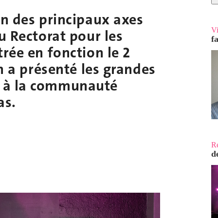
un des principaux axes
V
u Rectorat pour les
f
trée en fonction le 2
on a présenté les grandes
e à la communauté
as.
R
d