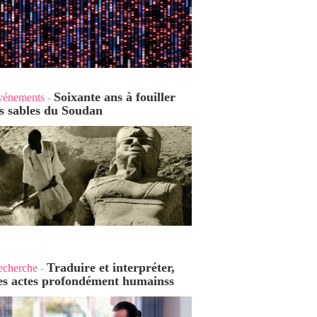
Soixante ans à fouiller
vénements
-
es sables du Soudan
Traduire et interpréter,
echerche
-
es actes profondément humains
s