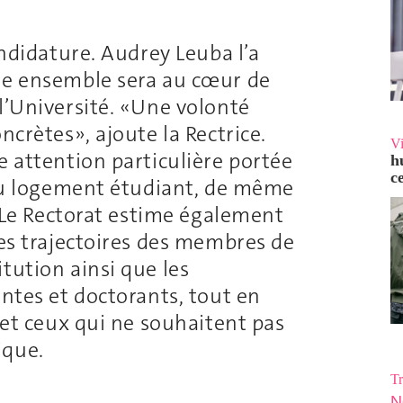
andidature. Audrey Leuba l’a
re ensemble sera au cœur de
l’Université. «Une volonté
ncrètes», ajoute la Rectrice.
V
e attention particulière portée
h
c
t au logement étudiant, de même
é. Le Rectorat estime également
des trajectoires des membres de
tution ainsi que les
antes et doctorants, tout en
s et ceux qui ne souhaitent pas
ique.
Tr
N