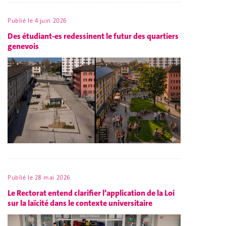
Publié le
4 juin 2026
Des étudiant-es redessinent le futur des quartiers
genevois
Publié le
28 mai 2026
Le Rectorat entend clarifier l’application de la Loi
sur la laïcité dans le contexte universitaire