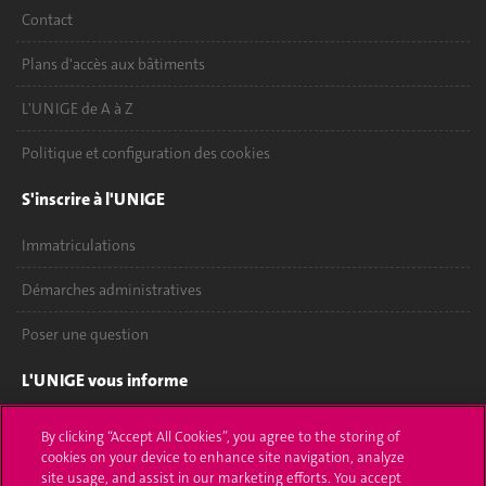
Contact
Plans d'accès aux bâtiments
L'UNIGE de A à Z
Politique et configuration des cookies
S'inscrire à l'UNIGE
Immatriculations
Démarches administratives
Poser une question
L'UNIGE vous informe
UNIGE Mobile
By clicking “Accept All Cookies”, you agree to the storing of
cookies on your device to enhance site navigation, analyze
Médias
site usage, and assist in our marketing efforts. You accept