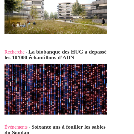
La biobanque des HUG a dépassé
Recherche
-
les 10’000 échantillons d’ADN
Soixante ans à fouiller les sables
Événements
-
du Soudan