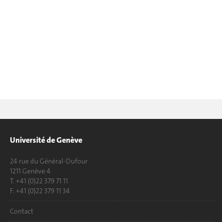
Université de Genève
24 rue du Général-Dufour
1211 Genève 4
T. +41 (0)22 379 71 11
F. +41 (0)22 379 11 34
Contact