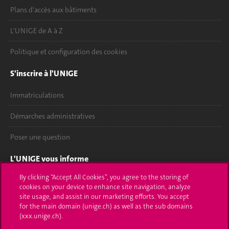
Plans d'accès aux bâtiments
L'UNIGE de A à Z
Politique et configuration des cookies
S'inscrire à l'UNIGE
Immatriculations
Démarches administratives
Poser une question
L'UNIGE vous informe
By clicking “Accept All Cookies”, you agree to the storing of
UNIGE Mobile
cookies on your device to enhance site navigation, analyze
site usage, and assist in our marketing efforts. You accept
Médias
for the main domain (unige.ch) as well as the sub domains
(xxx.unige.ch).
Offres d'emploi