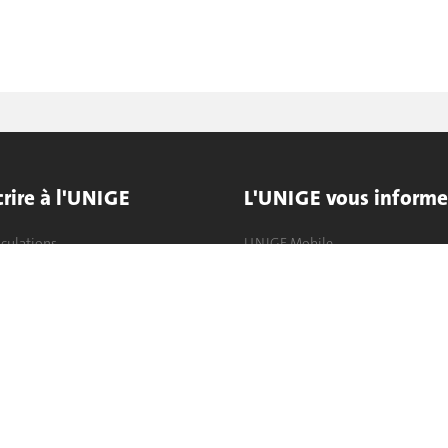
crire à l'UNIGE
L'UNIGE vous informe
culations
UNIGE Mobile
es administratives
Médias
ne question
Offres d'emploi
Bibliothèque
Calendrier académique