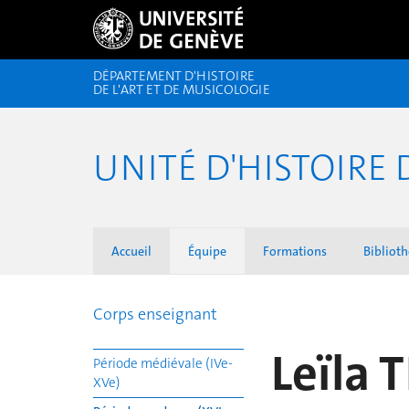
DÉPARTEMENT D'HISTOIRE
DE L'ART ET DE MUSICOLOGIE
UNITÉ D'HISTOIRE 
Accueil
Équipe
Formations
Biblioth
Corps enseignant
Leïla
Période médiévale (IVe-
XVe)