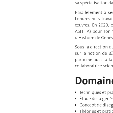
sa spécialisation d
Parallèlement à ses
Londres puis trava
œuvres. En 2020, el
ASHHA) pour son t
d’Histoire de Genèv
Sous la direction d
sur la notion de
d
participe aussi à l
collaboratrice scien
Domaine
Techniques et pr
Étude de la genès
Concept de disegn
Théories et pratiq