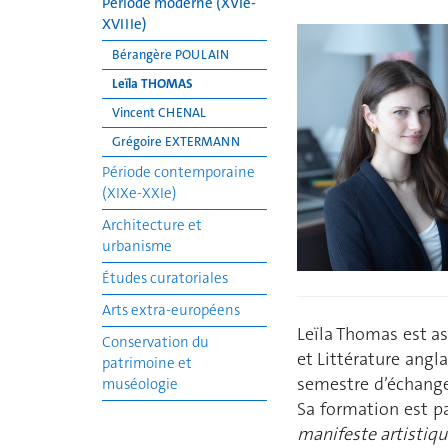
Période moderne (XVIe-
XVIIIe)
Bérangère POULAIN
Leïla THOMAS
Vincent CHENAL
Grégoire EXTERMANN
Période contemporaine
(XIXe-XXIe)
Architecture et
urbanisme
Études curatoriales
Arts extra-européens
Leïla Thomas est as
Conservation du
et Littérature angla
patrimoine et
semestre d’échange 
muséologie
Sa formation est p
manifeste artistiqu