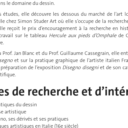
ans le domaine du dessin.
 études, elle découvre les dessous du marché de l’art lo
ille chez Simon Studer Art où elle s’occupe de la recher
le reçoit le prix d’encouragement à la recherche en histo
ravail sur le tableau
Hercule aux pieds d’Omphale
de G
e.
u Prof. Jan Blanc et du Prof. Guillaume Cassegrain, elle 
isegno
et sur la pratique graphique de l’artiste italien Fra
a préparation de l’exposition
Disegno disegni
et de son c
tifique.
s de recherche et d’inté
atiques du dessin
e artistique
o, ses dérivés et ses pratiques
ues artistiques en Italie (16e siècle)