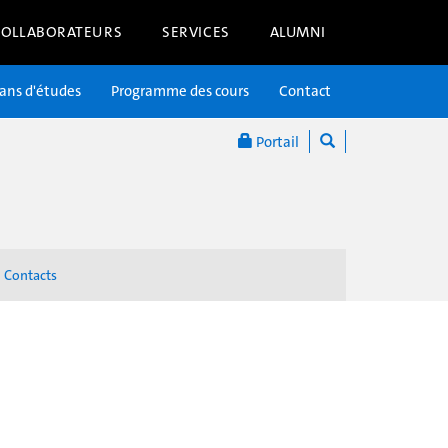
COLLABORATEURS
SERVICES
ALUMNI
lans d'études
Programme des cours
Contact
Portail
Contacts