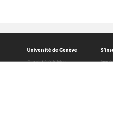
Université de Genève
S'ins
24 rue du Général-Dufour
Immatri
1211 Genève 4
T. +41 (0)22 379 71 11
Démarch
F. +41 (0)22 379 11 34
Poser u
Contact
Plans d'accès aux bâtiments
L'UNIGE de A à Z