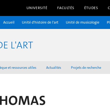
UNIVERSITÉ
FACULTÉS
ÉTUDES
Accueil
Unité d'histoire de l'art
Unité de musicologie
P
DE L'ART
èque et ressources utiles
Actualités
Projets de recherche
 THOMAS