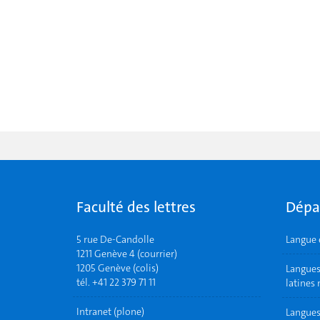
Faculté des lettres
Dépa
5 rue De-Candolle
Langue 
1211 Genève 4 (courrier)
1205 Genève (colis)
Langues 
tél. +41 22 379 71 11
latines
Intranet (plone)
Langues