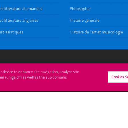
et littérature allemandes
Philosophie
t littérature anglaises
Histoire générale
est-asiatiques
Histoire de l'art et musicologie
crire à l'UNIGE
L'UNIGE vous informe
ur device to enhance site navigation, analyze site
Cookies S
ain (unige.ch) as well as the sub domains
culations
UNIGE Mobile
es administratives
Médias
ne question
Offres d'emploi
Bibliothèque