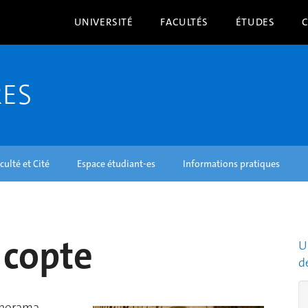
UNIVERSITÉ
FACULTÉS
ÉTUDES
RES
culté et Cité
Espace étudiant-es
Informations pratiques
 copte
U
d
panorama