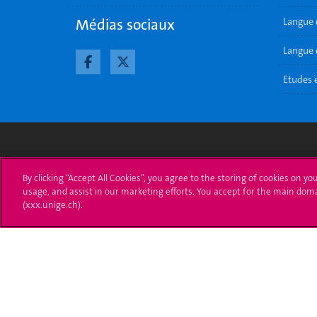
Médias sociaux
Langue 
Langue e
Etudes 
Université de Genève
S'ins
By clicking “Accept All Cookies”, you agree to the storing of cookies on yo
usage, and assist in our marketing efforts. You accept for the main dom
24 rue du Général-Dufour
Immatri
(xxx.unige.ch).
1211 Genève 4
T. +41 (0)22 379 71 11
Démarch
F. +41 (0)22 379 11 34
Poser u
Contact
Plans d'accès aux bâtiments