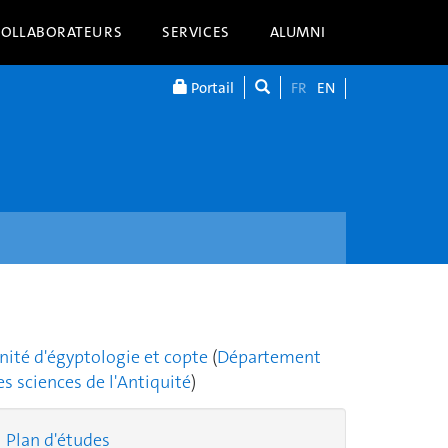
COLLABORATEURS
SERVICES
ALUMNI
Portail
FR
EN
nité d'égyptologie et copte
(
Département
es sciences de l'Antiquité
)
Plan d'études