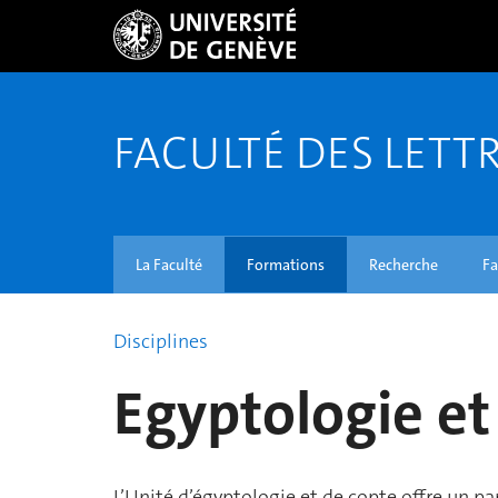
FACULTÉ DES LETT
La Faculté
Formations
Recherche
Fa
Disciplines
Egyptologie et
L’Unité d’égyptologie et de copte offre un 