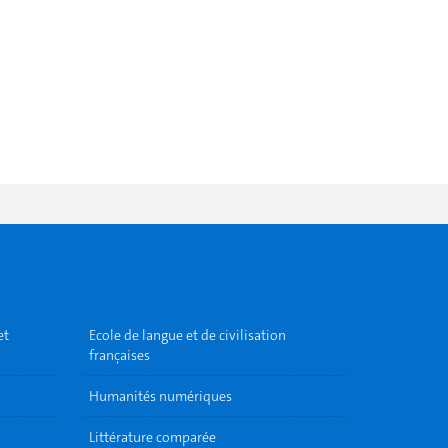
et
Ecole de langue et de civilisation
françaises
Humanités numériques
Littérature comparée