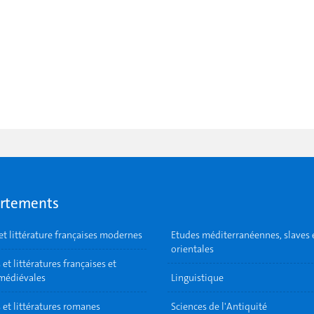
rtements
et littérature françaises modernes
Etudes méditerranéennes, slaves 
orientales
et littératures françaises et
 médiévales
Linguistique
 et littératures romanes
Sciences de l'Antiquité