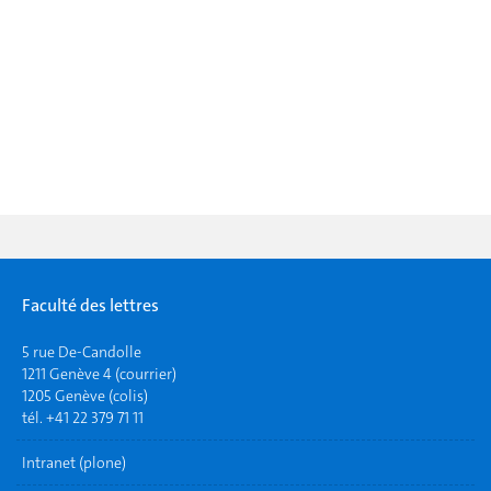
Faculté des lettres
5 rue De-Candolle
1211 Genève 4 (courrier)
1205 Genève (colis)
tél. +41 22 379 71 11
Intranet (plone)