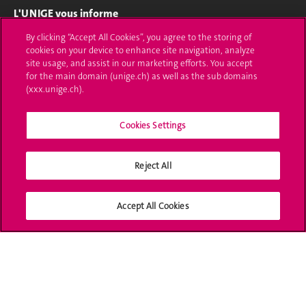
L'UNIGE vous informe
By clicking “Accept All Cookies”, you agree to the storing of
UNIGE Mobile
cookies on your device to enhance site navigation, analyze
site usage, and assist in our marketing efforts. You accept
Médias
for the main domain (unige.ch) as well as the sub domains
(xxx.unige.ch).
Offres d'emploi
Cookies Settings
Bibliothèque
Calendrier académique
Reject All
Médias sociaux UNIGE
Accept All Cookies
Accréditation