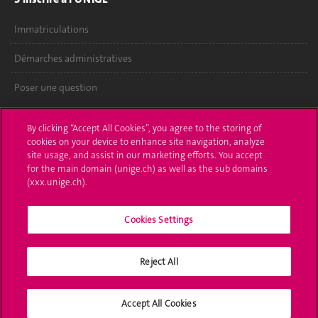
Immatriculations
Démarches administratives
Poser une question
L'UNIGE vous informe
By clicking “Accept All Cookies”, you agree to the storing of
cookies on your device to enhance site navigation, analyze
UNIGE Mobile
site usage, and assist in our marketing efforts. You accept
for the main domain (unige.ch) as well as the sub domains
Médias
(xxx.unige.ch).
Offres d'emploi
Cookies Settings
Bibliothèque
Reject All
Calendrier académique
Médias sociaux UNIGE
Accept All Cookies