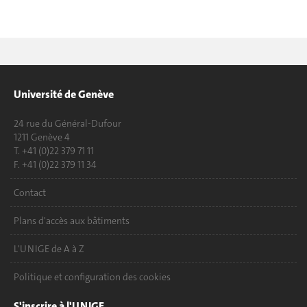
Université de Genève
24 rue du Général-Dufour
1211 Genève 4
T. +41 (0)22 379 71 11
F. +41 (0)22 379 11 34
Contact
Plans d'accès aux bâtiments
L'UNIGE de A à Z
Politique et configuration des cookies
S'inscrire à l'UNIGE