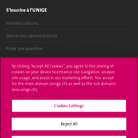
S'inscrire à l'UNIGE
Immatriculations
Démarches administratives
Poser une question
L'UNIGE vous informe
By clicking “Accept All Cookies”, you agree to the storing of
cookies on your device to enhance site navigation, analyze
UNIGE Mobile
site usage, and assist in our marketing efforts. You accept
for the main domain (unige.ch) as well as the sub domains
Médias
(xxx.unige.ch).
Offres d'emploi
Cookies Settings
Bibliothèque
Reject All
Calendrier académique