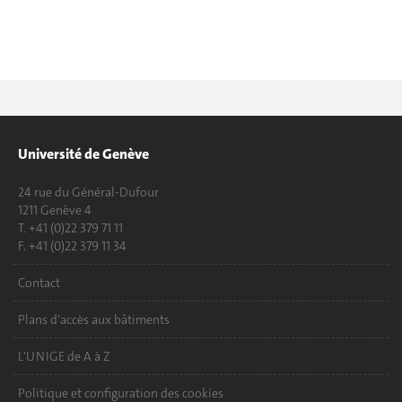
Université de Genève
24 rue du Général-Dufour
1211 Genève 4
T. +41 (0)22 379 71 11
F. +41 (0)22 379 11 34
Contact
Plans d'accès aux bâtiments
L'UNIGE de A à Z
Politique et configuration des cookies