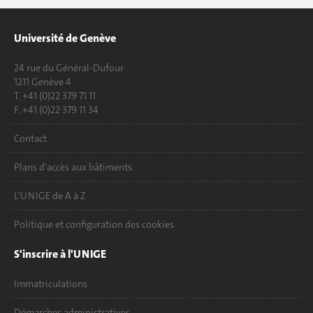
Université de Genève
24 rue du Général-Dufour
1211 Genève 4
T. +41 (0)22 379 71 11
F. +41 (0)22 379 11 34
Contact
Plans d'accès aux bâtiments
L'UNIGE de A à Z
Politique et configuration des cookies
S'inscrire à l'UNIGE
Immatriculations
Démarches administratives