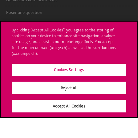
Poser une question
L'UNIGE vous informe
By clicking “Accept All Cookies”, you agree to the storing of
cookies on your device to enhance site navigation, analyze
UNIGE Mobile
site usage, and assist in our marketing efforts. You accept
for the main domain (unige.ch) as well as the sub domains
Médias
(xxx.unige.ch).
Offres d'emploi
Cookies Settings
Bibliothèque
Reject All
Calendrier académique
Médias sociaux UNIGE
Accept All Cookies
Accréditation